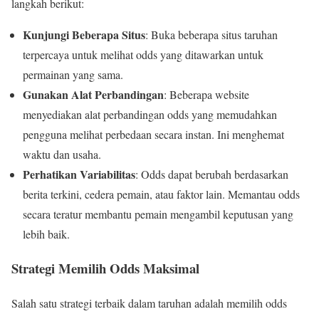
langkah berikut:
Kunjungi Beberapa Situs
: Buka beberapa situs taruhan
terpercaya untuk melihat odds yang ditawarkan untuk
permainan yang sama.
Gunakan Alat Perbandingan
: Beberapa website
menyediakan alat perbandingan odds yang memudahkan
pengguna melihat perbedaan secara instan. Ini menghemat
waktu dan usaha.
Perhatikan Variabilitas
: Odds dapat berubah berdasarkan
berita terkini, cedera pemain, atau faktor lain. Memantau odds
secara teratur membantu pemain mengambil keputusan yang
lebih baik.
Strategi Memilih Odds Maksimal
Salah satu strategi terbaik dalam taruhan adalah memilih odds