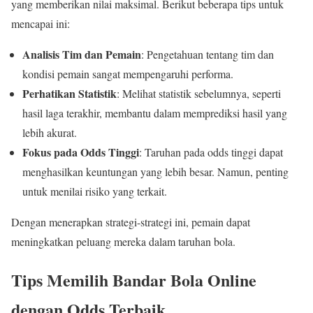
yang memberikan nilai maksimal. Berikut beberapa tips untuk
mencapai ini:
Analisis Tim dan Pemain
: Pengetahuan tentang tim dan
kondisi pemain sangat mempengaruhi performa.
Perhatikan Statistik
: Melihat statistik sebelumnya, seperti
hasil laga terakhir, membantu dalam memprediksi hasil yang
lebih akurat.
Fokus pada Odds Tinggi
: Taruhan pada odds tinggi dapat
menghasilkan keuntungan yang lebih besar. Namun, penting
untuk menilai risiko yang terkait.
Dengan menerapkan strategi-strategi ini, pemain dapat
meningkatkan peluang mereka dalam taruhan bola.
Tips Memilih Bandar Bola Online
dengan Odds Terbaik