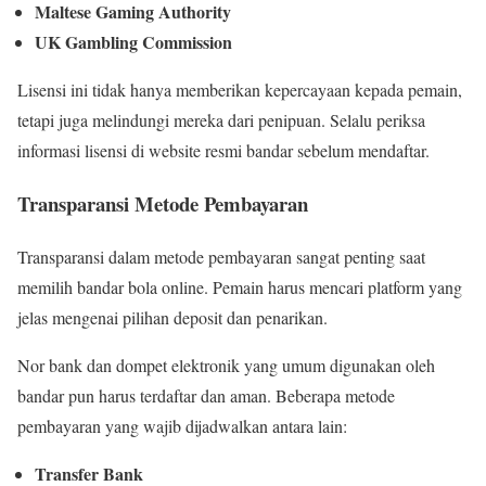
Maltese Gaming Authority
UK Gambling Commission
Lisensi ini tidak hanya memberikan kepercayaan kepada pemain,
tetapi juga melindungi mereka dari penipuan. Selalu periksa
informasi lisensi di website resmi bandar sebelum mendaftar.
Transparansi Metode Pembayaran
Transparansi dalam metode pembayaran sangat penting saat
memilih bandar bola online. Pemain harus mencari platform yang
jelas mengenai pilihan deposit dan penarikan.
Nor bank dan dompet elektronik yang umum digunakan oleh
bandar pun harus terdaftar dan aman. Beberapa metode
pembayaran yang wajib dijadwalkan antara lain:
Transfer Bank