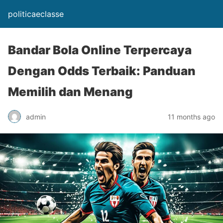
politicaeclasse
Bandar Bola Online Terpercaya
Dengan Odds Terbaik: Panduan
Memilih dan Menang
admin
11 months ago