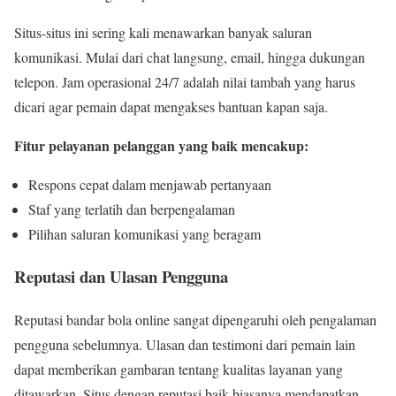
Situs-situs ini sering kali menawarkan banyak saluran
komunikasi. Mulai dari chat langsung, email, hingga dukungan
telepon. Jam operasional 24/7 adalah nilai tambah yang harus
dicari agar pemain dapat mengakses bantuan kapan saja.
Fitur pelayanan pelanggan yang baik mencakup:
Respons cepat dalam menjawab pertanyaan
Staf yang terlatih dan berpengalaman
Pilihan saluran komunikasi yang beragam
Reputasi dan Ulasan Pengguna
Reputasi bandar bola online sangat dipengaruhi oleh pengalaman
pengguna sebelumnya. Ulasan dan testimoni dari pemain lain
dapat memberikan gambaran tentang kualitas layanan yang
ditawarkan. Situs dengan reputasi baik biasanya mendapatkan