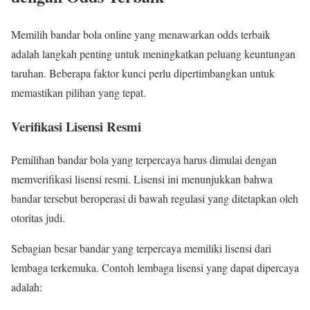
Memilih bandar bola online yang menawarkan odds terbaik
adalah langkah penting untuk meningkatkan peluang keuntungan
taruhan. Beberapa faktor kunci perlu dipertimbangkan untuk
memastikan pilihan yang tepat.
Verifikasi Lisensi Resmi
Pemilihan bandar bola yang terpercaya harus dimulai dengan
memverifikasi lisensi resmi. Lisensi ini menunjukkan bahwa
bandar tersebut beroperasi di bawah regulasi yang ditetapkan oleh
otoritas judi.
Sebagian besar bandar yang terpercaya memiliki lisensi dari
lembaga terkemuka. Contoh lembaga lisensi yang dapat dipercaya
adalah: