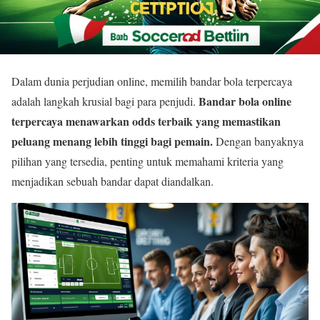
Dalam dunia perjudian online, memilih bandar bola terpercaya
Bandar bola online
adalah langkah krusial bagi para penjudi.
terpercaya menawarkan odds terbaik yang memastikan
peluang menang lebih tinggi bagi pemain.
Dengan banyaknya
pilihan yang tersedia, penting untuk memahami kriteria yang
menjadikan sebuah bandar dapat diandalkan.