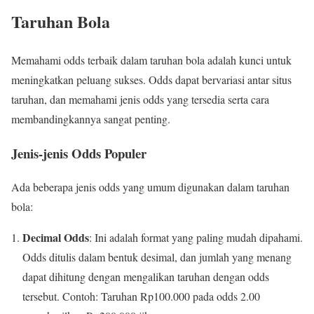
Taruhan Bola
Memahami odds terbaik dalam taruhan bola adalah kunci untuk
meningkatkan peluang sukses. Odds dapat bervariasi antar situs
taruhan, dan memahami jenis odds yang tersedia serta cara
membandingkannya sangat penting.
Jenis-jenis Odds Populer
Ada beberapa jenis odds yang umum digunakan dalam taruhan
bola:
Decimal Odds
: Ini adalah format yang paling mudah dipahami.
Odds ditulis dalam bentuk desimal, dan jumlah yang menang
dapat dihitung dengan mengalikan taruhan dengan odds
tersebut. Contoh: Taruhan Rp100.000 pada odds 2.00