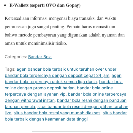
E-Wallets (seperti OVO dan Gopay)
Ketersediaan informasi mengenai biaya transaksi dan waktu
pemrosesan juga sangat penting. Pemain harus memastikan
bahwa metode pembayaran yang digunakan adalah nyaman dan
aman untuk meminimalisir risiko.
Categories:
Bandar Bola
Tags:
agen bandar bola terbaik untuk taruhan over under
bandar bola terpercaya dengan deposit cepat 24 jam
,
agen
bandar bola terpercaya untuk semua liga dunia
,
bandar bola
online dengan promo deposit harian
,
bandar bola online
terpercaya dengan layanan vip
,
bandar bola online terpercaya
dengan withdrawal instan
,
bandar bola resmi dengan panduan
taruhan pemula
,
situs bandar bola resmi dengan pilihan taruhan
live
,
situs bandar bola resmi yang mudah diakses
,
situs bandar
bola terbaik dengan keamanan data tinggi