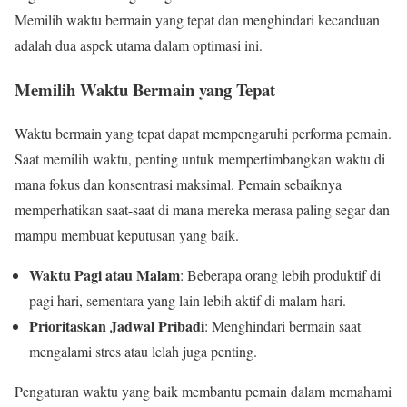
Memilih waktu bermain yang tepat dan menghindari kecanduan
adalah dua aspek utama dalam optimasi ini.
Memilih Waktu Bermain yang Tepat
Waktu bermain yang tepat dapat mempengaruhi performa pemain.
Saat memilih waktu, penting untuk mempertimbangkan waktu di
mana fokus dan konsentrasi maksimal. Pemain sebaiknya
memperhatikan saat-saat di mana mereka merasa paling segar dan
mampu membuat keputusan yang baik.
Waktu Pagi atau Malam
: Beberapa orang lebih produktif di
pagi hari, sementara yang lain lebih aktif di malam hari.
Prioritaskan Jadwal Pribadi
: Menghindari bermain saat
mengalami stres atau lelah juga penting.
Pengaturan waktu yang baik membantu pemain dalam memahami