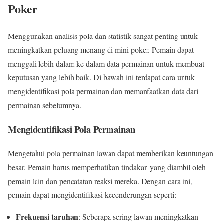
Poker
Menggunakan analisis pola dan statistik sangat penting untuk
meningkatkan peluang menang di mini poker. Pemain dapat
menggali lebih dalam ke dalam data permainan untuk membuat
keputusan yang lebih baik. Di bawah ini terdapat cara untuk
mengidentifikasi pola permainan dan memanfaatkan data dari
permainan sebelumnya.
Mengidentifikasi Pola Permainan
Mengetahui pola permainan lawan dapat memberikan keuntungan
besar. Pemain harus memperhatikan tindakan yang diambil oleh
pemain lain dan pencatatan reaksi mereka. Dengan cara ini,
pemain dapat mengidentifikasi kecenderungan seperti:
Frekuensi taruhan
: Seberapa sering lawan meningkatkan