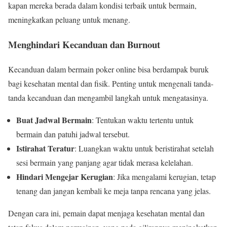
kapan mereka berada dalam kondisi terbaik untuk bermain,
meningkatkan peluang untuk menang.
Menghindari Kecanduan dan Burnout
Kecanduan dalam bermain poker online bisa berdampak buruk
bagi kesehatan mental dan fisik. Penting untuk mengenali tanda-
tanda kecanduan dan mengambil langkah untuk mengatasinya.
Buat Jadwal Bermain
: Tentukan waktu tertentu untuk
bermain dan patuhi jadwal tersebut.
Istirahat Teratur
: Luangkan waktu untuk beristirahat setelah
sesi bermain yang panjang agar tidak merasa kelelahan.
Hindari Mengejar Kerugian
: Jika mengalami kerugian, tetap
tenang dan jangan kembali ke meja tanpa rencana yang jelas.
Dengan cara ini, pemain dapat menjaga kesehatan mental dan