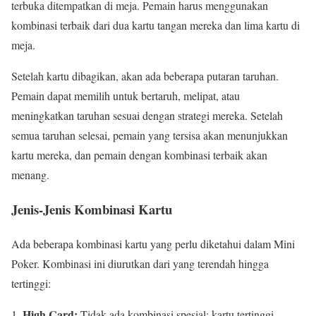
terbuka ditempatkan di meja. Pemain harus menggunakan
kombinasi terbaik dari dua kartu tangan mereka dan lima kartu di
meja.
Setelah kartu dibagikan, akan ada beberapa putaran taruhan.
Pemain dapat memilih untuk bertaruh, melipat, atau
meningkatkan taruhan sesuai dengan strategi mereka. Setelah
semua taruhan selesai, pemain yang tersisa akan menunjukkan
kartu mereka, dan pemain dengan kombinasi terbaik akan
menang.
Jenis-Jenis Kombinasi Kartu
Ada beberapa kombinasi kartu yang perlu diketahui dalam Mini
Poker. Kombinasi ini diurutkan dari yang terendah hingga
tertinggi:
High Card:
Tidak ada kombinasi spesial; kartu tertinggi