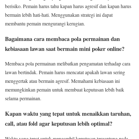
berisiko. Pemain harus tahu kapan harus agresif dan kapan harus
bermain lebih hati-hati. Menggunakan strategi ini dapat
membantu pemain mengurangi kerugian.
Bagaimana cara membaca pola permainan dan
kebiasaan lawan saat bermain mini poker online?
Membaca pola permainan melibatkan pengamatan terhadap cara
lawan bertindak. Pemain harus mencatat apakah lawan sering
menggertak atau bermain agresif. Memahami kebiasaan ini
memungkinkan pemain untuk membuat keputusan lebih baik
selama permainan.
Kapan waktu yang tepat untuk menaikkan taruhan,
call, atau fold agar keputusan lebih optimal?
Waktu yang tepat untuk mengambil keputusan tergantung pada