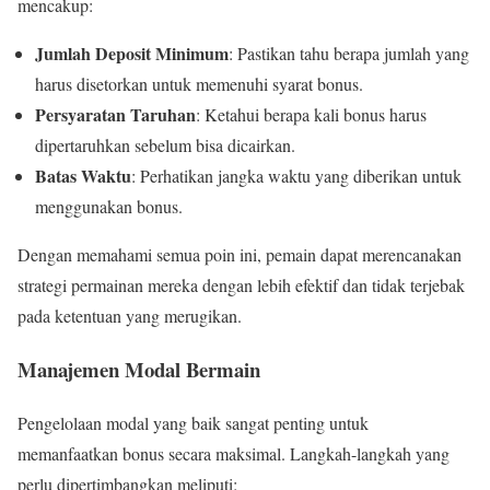
mencakup:
Jumlah Deposit Minimum
: Pastikan tahu berapa jumlah yang
harus disetorkan untuk memenuhi syarat bonus.
Persyaratan Taruhan
: Ketahui berapa kali bonus harus
dipertaruhkan sebelum bisa dicairkan.
Batas Waktu
: Perhatikan jangka waktu yang diberikan untuk
menggunakan bonus.
Dengan memahami semua poin ini, pemain dapat merencanakan
strategi permainan mereka dengan lebih efektif dan tidak terjebak
pada ketentuan yang merugikan.
Manajemen Modal Bermain
Pengelolaan modal yang baik sangat penting untuk
memanfaatkan bonus secara maksimal. Langkah-langkah yang
perlu dipertimbangkan meliputi: