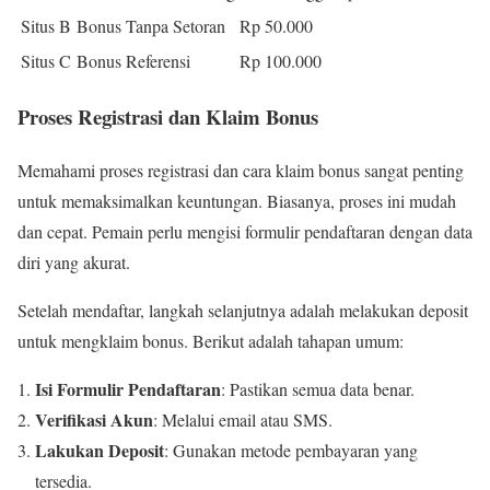
Situs B
Bonus Tanpa Setoran
Rp 50.000
Situs C
Bonus Referensi
Rp 100.000
Proses Registrasi dan Klaim Bonus
Memahami proses registrasi dan cara klaim bonus sangat penting
untuk memaksimalkan keuntungan. Biasanya, proses ini mudah
dan cepat. Pemain perlu mengisi formulir pendaftaran dengan data
diri yang akurat.
Setelah mendaftar, langkah selanjutnya adalah melakukan deposit
untuk mengklaim bonus. Berikut adalah tahapan umum:
Isi Formulir Pendaftaran
: Pastikan semua data benar.
Verifikasi Akun
: Melalui email atau SMS.
Lakukan Deposit
: Gunakan metode pembayaran yang
tersedia.