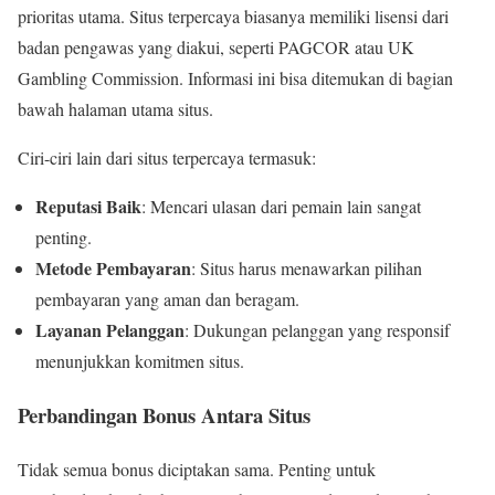
prioritas utama. Situs terpercaya biasanya memiliki lisensi dari
badan pengawas yang diakui, seperti PAGCOR atau UK
Gambling Commission. Informasi ini bisa ditemukan di bagian
bawah halaman utama situs.
Ciri-ciri lain dari situs terpercaya termasuk:
Reputasi Baik
: Mencari ulasan dari pemain lain sangat
penting.
Metode Pembayaran
: Situs harus menawarkan pilihan
pembayaran yang aman dan beragam.
Layanan Pelanggan
: Dukungan pelanggan yang responsif
menunjukkan komitmen situs.
Perbandingan Bonus Antara Situs
Tidak semua bonus diciptakan sama. Penting untuk