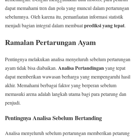
dapat memahami tren dan pola yang muncul dalam pertarungan
sebelumnya. Oleh karena itu, pemanfaatan informasi statistik
prediksi yang tepat
menjadi bagian integral dalam membuat
.
Ramalan Pertarungan Ayam
Pentingnya melakukan analisa menyeluruh sebelum pertarungan
Analisa Pertandingan
ayam tidak bisa diabaikan.
yang tepat
dapat memberikan wawasan berharga yang mempengaruhi hasil
akhir. Memahami berbagai faktor yang berperan sebelum
memasuki arena adalah langkah utama bagi para petarung dan
penjudi.
Pentingnya Analisa Sebelum Bertanding
Analisa menyeluruh sebelum pertarungan memberikan petarung