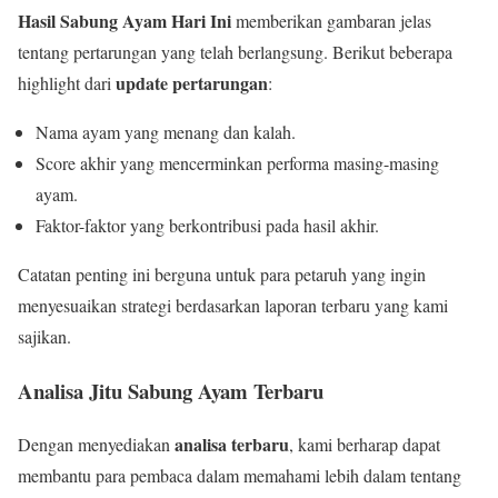
Hasil Sabung Ayam Hari Ini
memberikan gambaran jelas
tentang pertarungan yang telah berlangsung. Berikut beberapa
update pertarungan
highlight dari
:
Nama ayam yang menang dan kalah.
Score akhir yang mencerminkan performa masing-masing
ayam.
Faktor-faktor yang berkontribusi pada hasil akhir.
Catatan penting ini berguna untuk para petaruh yang ingin
menyesuaikan strategi berdasarkan laporan terbaru yang kami
sajikan.
Analisa Jitu Sabung Ayam Terbaru
analisa terbaru
Dengan menyediakan
, kami berharap dapat
membantu para pembaca dalam memahami lebih dalam tentang