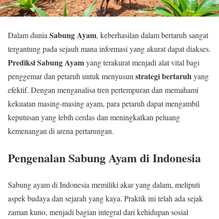
Sabung Ayam
Dalam dunia
, keberhasilan dalam bertaruh sangat
tergantung pada sejauh mana informasi yang akurat dapat diakses.
Prediksi Sabung Ayam
yang terakurat menjadi alat vital bagi
strategi bertaruh
penggemar dan petaruh untuk menyusun
yang
efektif. Dengan menganalisa tren pertempuran dan memahami
kekuatan masing-masing ayam, para petaruh dapat mengambil
keputusan yang lebih cerdas dan meningkatkan peluang
kemenangan di arena pertarungan.
Pengenalan Sabung Ayam di Indonesia
Sabung ayam di Indonesia memiliki akar yang dalam, meliputi
aspek budaya dan sejarah yang kaya. Praktik ini telah ada sejak
zaman kuno, menjadi bagian integral dari kehidupan sosial