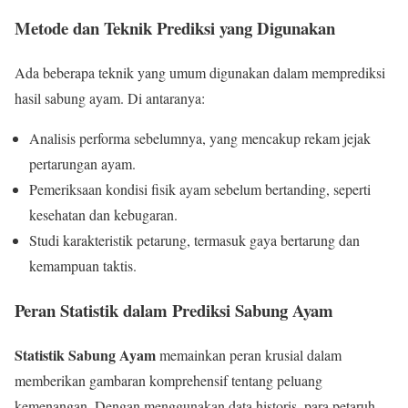
Metode dan Teknik Prediksi yang Digunakan
Ada beberapa teknik yang umum digunakan dalam memprediksi
hasil sabung ayam. Di antaranya:
Analisis performa sebelumnya, yang mencakup rekam jejak
pertarungan ayam.
Pemeriksaan kondisi fisik ayam sebelum bertanding, seperti
kesehatan dan kebugaran.
Studi karakteristik petarung, termasuk gaya bertarung dan
kemampuan taktis.
Peran Statistik dalam Prediksi Sabung Ayam
Statistik Sabung Ayam
memainkan peran krusial dalam
memberikan gambaran komprehensif tentang peluang
kemenangan. Dengan menggunakan data historis, para petaruh