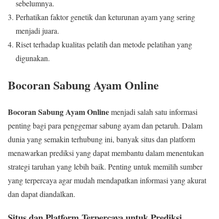
sebelumnya.
Perhatikan faktor genetik dan keturunan ayam yang sering
menjadi juara.
Riset terhadap kualitas pelatih dan metode pelatihan yang
digunakan.
Bocoran Sabung Ayam Online
Bocoran Sabung Ayam Online
menjadi salah satu informasi
penting bagi para penggemar sabung ayam dan petaruh. Dalam
dunia yang semakin terhubung ini, banyak situs dan platform
menawarkan prediksi yang dapat membantu dalam menentukan
strategi taruhan yang lebih baik. Penting untuk memilih sumber
yang terpercaya agar mudah mendapatkan informasi yang akurat
dan dapat diandalkan.
Situs dan Platform Terpercaya untuk Prediksi