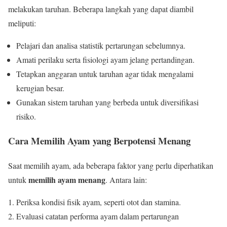
melakukan taruhan. Beberapa langkah yang dapat diambil
meliputi:
Pelajari dan analisa statistik pertarungan sebelumnya.
Amati perilaku serta fisiologi ayam jelang pertandingan.
Tetapkan anggaran untuk taruhan agar tidak mengalami
kerugian besar.
Gunakan sistem taruhan yang berbeda untuk diversifikasi
risiko.
Cara Memilih Ayam yang Berpotensi Menang
Saat memilih ayam, ada beberapa faktor yang perlu diperhatikan
memilih ayam menang
untuk
. Antara lain:
Periksa kondisi fisik ayam, seperti otot dan stamina.
Evaluasi catatan performa ayam dalam pertarungan