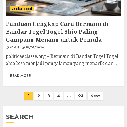
Bandar Togel
Panduan Lengkap Cara Bermain di
Bandar Togel Togel Shio Paling
Gampang Menang untuk Pemula
ADMIN
28/07/2026
politicaeclasse.org – Bermain di Bandar Togel Togel
Shio bisa menjadi pengalaman yang menarik dan...
READ MORE
Posts
1
2
3
4
…
93
Next
pagination
SEARCH