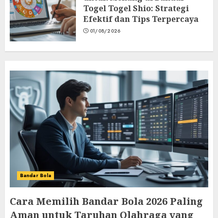
Togel Togel Shio: Strategi
Efektif dan Tips Terpercaya
01/08/2026
Bandar Bola
Cara Memilih Bandar Bola 2026 Paling
Aman untuk Taruhan Olahraga yang