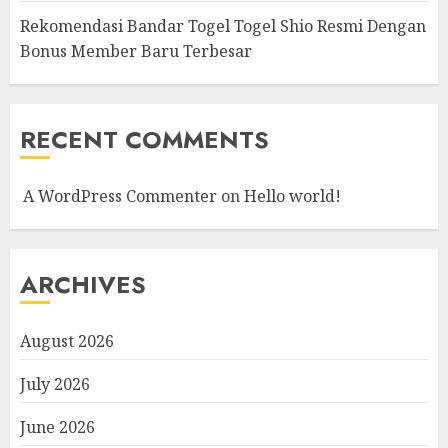
Rekomendasi Bandar Togel Togel Shio Resmi Dengan
Bonus Member Baru Terbesar
RECENT COMMENTS
A WordPress Commenter
on
Hello world!
ARCHIVES
August 2026
July 2026
June 2026