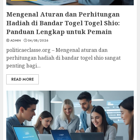
Mengenal Aturan dan Perhitungan
Hadiah di Bandar Togel Togel Shio:
Panduan Lengkap untuk Pemain
ADMIN
04/08/2026
politicaeclasse.org – Mengenal aturan dan
perhitungan hadiah di bandar togel shio sangat
penting bagi...
READ MORE