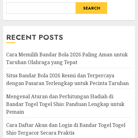
SEARCH
RECENT POSTS
Cara Memilih Bandar Bola 2026 Paling Aman untuk
Taruhan Olahraga yang Tepat
Situs Bandar Bola 2026 Resmi dan Terpercaya
dengan Pasaran Terlengkap untuk Pecinta Taruhan
Mengenal Aturan dan Perhitungan Hadiah di
Bandar Togel Togel Shio: Panduan Lengkap untuk
Pemain
Cara Daftar Akun dan Login di Bandar Togel Togel
Shio Tergacor Secara Praktis