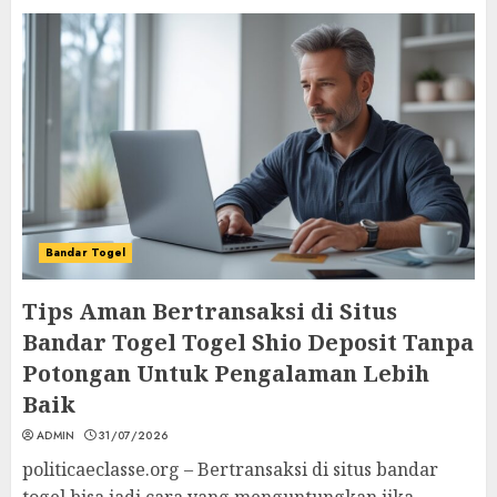
Bandar Togel
Tips Aman Bertransaksi di Situs
Bandar Togel Togel Shio Deposit Tanpa
Potongan Untuk Pengalaman Lebih
Baik
ADMIN
31/07/2026
politicaeclasse.org – Bertransaksi di situs bandar