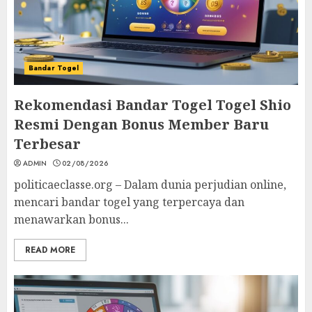
Bandar Togel
Rekomendasi Bandar Togel Togel Shio
Resmi Dengan Bonus Member Baru
Terbesar
ADMIN
02/08/2026
politicaeclasse.org – Dalam dunia perjudian online,
mencari bandar togel yang terpercaya dan
menawarkan bonus...
READ MORE