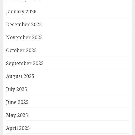
January 2026
December 2025
November 2025
October 2025
September 2025
August 2025
July 2025
June 2025
May 2025
April 2025