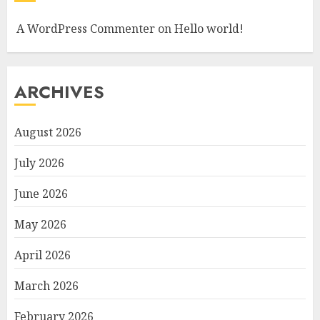
A WordPress Commenter
on
Hello world!
ARCHIVES
August 2026
July 2026
June 2026
May 2026
April 2026
March 2026
February 2026