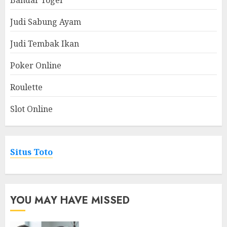
Bandar Togel
Judi Sabung Ayam
Judi Tembak Ikan
Poker Online
Roulette
Slot Online
Situs Toto
YOU MAY HAVE MISSED