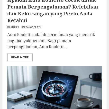
Pemain Berpengalaman? Kelebihan
dan Kekurangan yang Perlu Anda
Ketahui
ADMIN
26/06/2026
Auto Roulette adalah permainan yang menarik
bagi banyak pemain. Bagi pemain
berpengalaman, Auto Roulette...
READ MORE