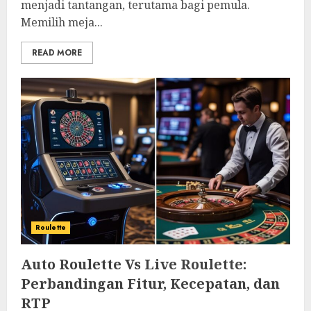
menjadi tantangan, terutama bagi pemula.
Memilih meja...
READ MORE
Roulette
Auto Roulette Vs Live Roulette:
Perbandingan Fitur, Kecepatan, dan
RTP