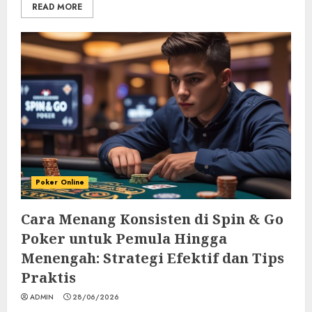
READ MORE
Poker Online
Cara Menang Konsisten di Spin & Go
Poker untuk Pemula Hingga
Menengah: Strategi Efektif dan Tips
Praktis
ADMIN
28/06/2026