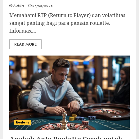
ADMIN
27/06/2026
Memahami RTP (Return to Player) dan volatilitas
sangat penting bagi para pemain roulette.
Informasi...
READ MORE
Roulette
Apakah Auto Roulette Cocok untuk