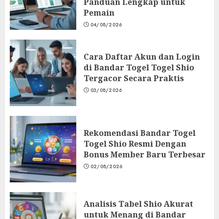
Panduan Lengkap untuk
Pemain
04/08/2026
Cara Daftar Akun dan Login
di Bandar Togel Togel Shio
Tergacor Secara Praktis
03/08/2026
Rekomendasi Bandar Togel
Togel Shio Resmi Dengan
Bonus Member Baru Terbesar
02/08/2026
Analisis Tabel Shio Akurat
untuk Menang di Bandar