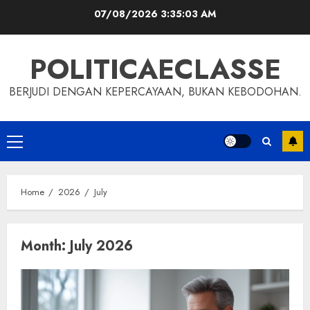
Skip
07/08/2026
3:35:05 AM
to
content
POLITICAECLASSE
BERJUDI DENGAN KEPERCAYAAN, BUKAN KEBODOHAN.
Primary
Menu
Home
2026
July
Month:
July 2026