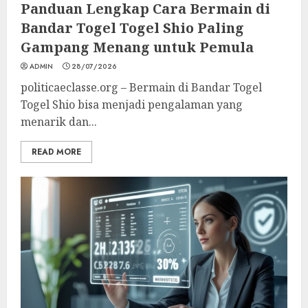
Panduan Lengkap Cara Bermain di
Bandar Togel Togel Shio Paling
Gampang Menang untuk Pemula
ADMIN
28/07/2026
politicaeclasse.org – Bermain di Bandar Togel
Togel Shio bisa menjadi pengalaman yang
menarik dan...
READ MORE