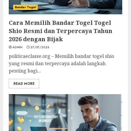
Bandar Togel
Cara Memilih Bandar Togel Togel
Shio Resmi dan Terpercaya Tahun
2026 dengan Bijak
ADMIN
27/07/2026
politicaeclasse.org – Memilih bandar togel shio
yang resmi dan terpercaya adalah langkah
penting bagi...
READ MORE