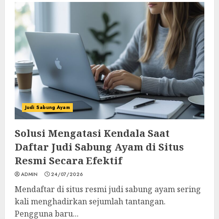
Judi Sabung Ayam
Solusi Mengatasi Kendala Saat
Daftar Judi Sabung Ayam di Situs
Resmi Secara Efektif
ADMIN
24/07/2026
Mendaftar di situs resmi judi sabung ayam sering
kali menghadirkan sejumlah tantangan.
Pengguna baru...