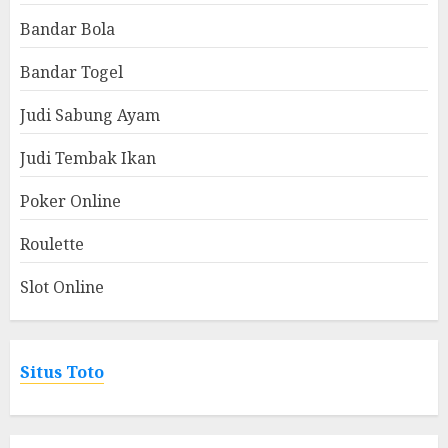
Bandar Bola
Bandar Togel
Judi Sabung Ayam
Judi Tembak Ikan
Poker Online
Roulette
Slot Online
Situs Toto