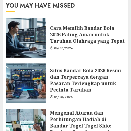
YOU MAY HAVE MISSED
Cara Memilih Bandar Bola
2026 Paling Aman untuk
Taruhan Olahraga yang Tepat
06/08/2026
Situs Bandar Bola 2026 Resmi
dan Terpercaya dengan
Pasaran Terlengkap untuk
Pecinta Taruhan
05/08/2026
Mengenal Aturan dan
Perhitungan Hadiah di
Bandar Togel Togel Shio: