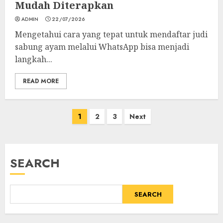
Mudah Diterapkan
ADMIN
22/07/2026
Mengetahui cara yang tepat untuk mendaftar judi
sabung ayam melalui WhatsApp bisa menjadi
langkah...
READ MORE
Posts
1
2
3
Next
pagination
SEARCH
SEARCH