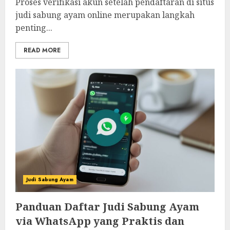
Proses verifikasi akun setelah pendaftaran di situs
judi sabung ayam online merupakan langkah
penting...
READ MORE
Judi Sabung Ayam
Panduan Daftar Judi Sabung Ayam
via WhatsApp yang Praktis dan