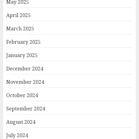
May 2025
April 2025
March 2025
February 2025
January 2025
December 2024
November 2024
October 2024
September 2024
August 2024
July 2024