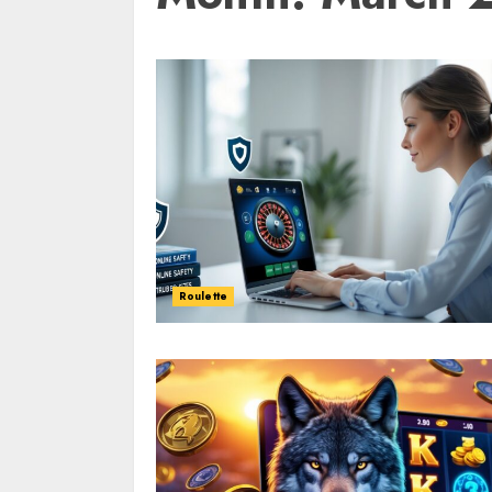
Roulette