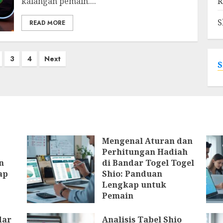
kalangan pemain....
R
S
READ MORE
3
4
Next
S
Mengenal Aturan dan
Perhitungan Hadiah
n
di Bandar Togel Togel
ap
Shio: Panduan
Lengkap untuk
Pemain
04/08/2026
dar
Analisis Tabel Shio