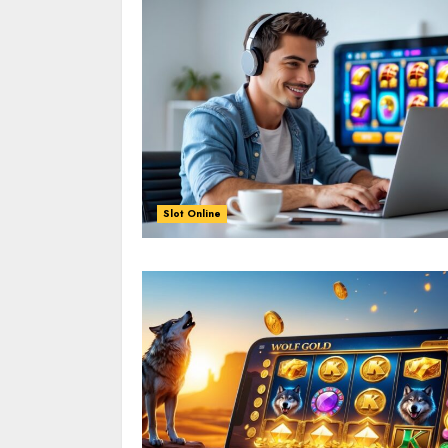
Slot Online