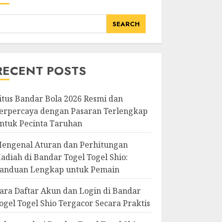
SEARCH
RECENT POSTS
itus Bandar Bola 2026 Resmi dan
erpercaya dengan Pasaran Terlengkap
ntuk Pecinta Taruhan
engenal Aturan dan Perhitungan
adiah di Bandar Togel Togel Shio:
anduan Lengkap untuk Pemain
ara Daftar Akun dan Login di Bandar
ogel Togel Shio Tergacor Secara Praktis