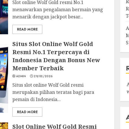
R
Slot online Wolf Gold resmi No.1
R
menawarkan pengalaman bermain yang
T
menarik dengan jackpot besar...
A
READ MORE
M
S
Situs Slot Online Wolf Gold
Resmi No.1 Terpercaya di
Indonesia Dengan Bonus New
Member Terbaik
ADMIN
29/03/2026
Situs slot online Wolf Gold resmi
merupakan pilihan teratas bagi para
pemain di Indonesia...
READ MORE
Slot Online Wolf Gold Resmi