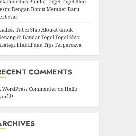
ekomendasi Bandar Togel Togel Shio
esmi Dengan Bonus Member Baru
erbesar
nalisis Tabel Shio Akurat untuk
enang di Bandar Togel Togel Shio:
trategi Efektif dan Tips Terpercaya
RECENT COMMENTS
A WordPress Commenter
on
Hello
world!
ARCHIVES