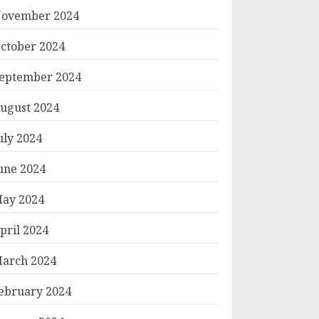
ovember 2024
ctober 2024
eptember 2024
ugust 2024
uly 2024
une 2024
ay 2024
pril 2024
arch 2024
ebruary 2024