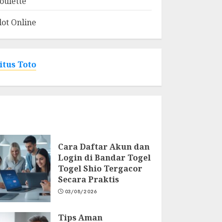
oulette
lot Online
itus Toto
Cara Daftar Akun dan
Login di Bandar Togel
Togel Shio Tergacor
Secara Praktis
03/08/2026
Tips Aman