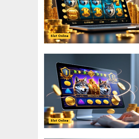
Slot Online
Slot Online