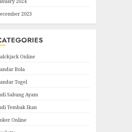
anuary 2024
ecember 2023
CATEGORIES
alckjack Online
andar Bola
andar Togel
udi Sabung Ayam
udi Tembak Ikan
oker Online