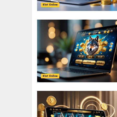
Slot Online
Slot Online