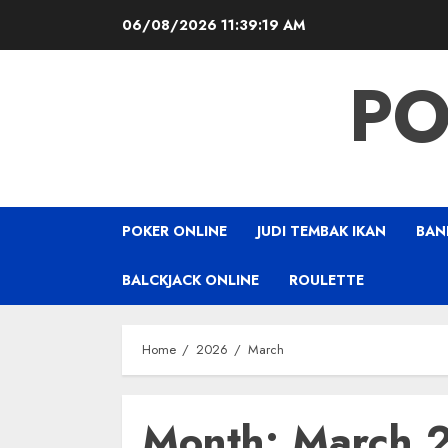
Skip
06/08/2026
11:39:21 AM
to
content
PO
POKER ONLINE
JUDI TEMBAK IKAN
BAN
BALCKJACK ONLINE
ROULETTE
Home
2026
March
Month:
March 