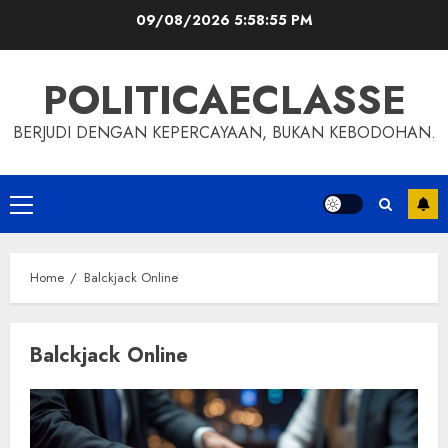
Skip
09/08/2026
5:58:56 PM
to
content
POLITICAECLASSE
BERJUDI DENGAN KEPERCAYAAN, BUKAN KEBODOHAN.
Primary
Menu
Home
Balckjack Online
Balckjack Online