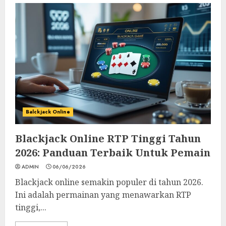
Balckjack Online
Blackjack Online RTP Tinggi Tahun
2026: Panduan Terbaik Untuk Pemain
ADMIN
06/06/2026
Blackjack online semakin populer di tahun 2026.
Ini adalah permainan yang menawarkan RTP
tinggi,...