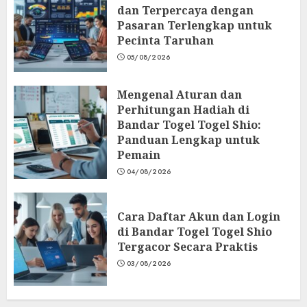
dan Terpercaya dengan
Pasaran Terlengkap untuk
Pecinta Taruhan
05/08/2026
Mengenal Aturan dan
Perhitungan Hadiah di
Bandar Togel Togel Shio:
Panduan Lengkap untuk
Pemain
04/08/2026
Cara Daftar Akun dan Login
di Bandar Togel Togel Shio
Tergacor Secara Praktis
03/08/2026