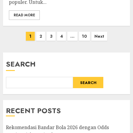
populer. Untuk...
READ MORE
Posts
1
2
3
4
…
10
Next
pagination
SEARCH
SEARCH
RECENT POSTS
Rekomendasi Bandar Bola 2026 dengan Odds