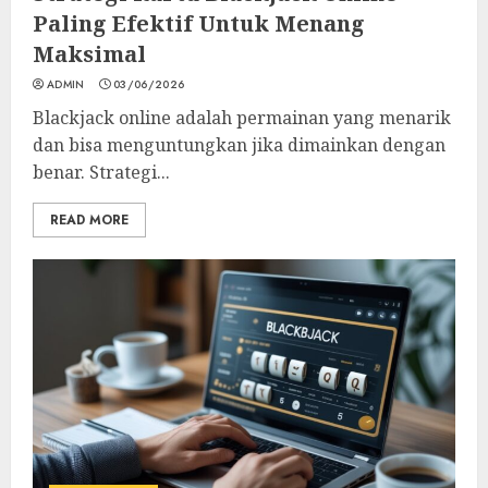
Paling Efektif Untuk Menang
Maksimal
ADMIN
03/06/2026
Blackjack online adalah permainan yang menarik
dan bisa menguntungkan jika dimainkan dengan
benar. Strategi...
READ MORE