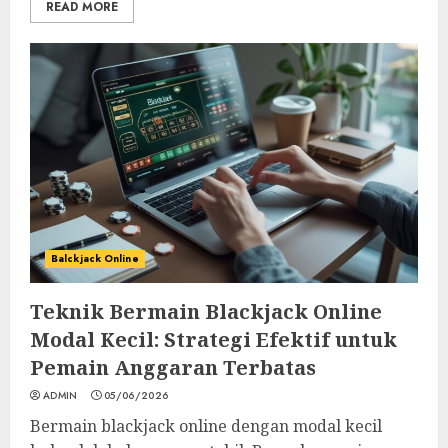
READ MORE
Balckjack Online
Teknik Bermain Blackjack Online
Modal Kecil: Strategi Efektif untuk
Pemain Anggaran Terbatas
ADMIN
05/06/2026
Bermain blackjack online dengan modal kecil