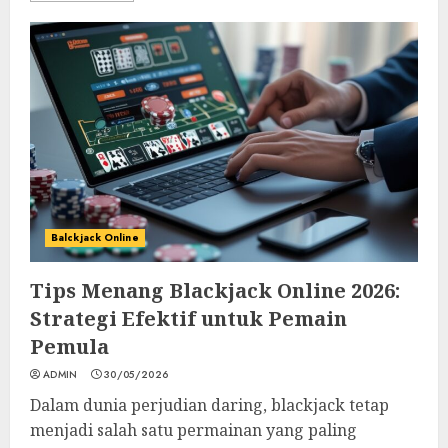
Balckjack Online
Tips Menang Blackjack Online 2026:
Strategi Efektif untuk Pemain
Pemula
ADMIN
30/05/2026
Dalam dunia perjudian daring, blackjack tetap
menjadi salah satu permainan yang paling