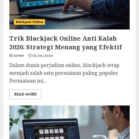
Balckjack Online
Trik Blackjack Online Anti Kalah
2026: Strategi Menang yang Efektif
ADMIN
02/06/2026
Dalam dunia perjudian online, blackjack tetap
menjadi salah satu permainan paling populer.
Permainan ini...
READ MORE