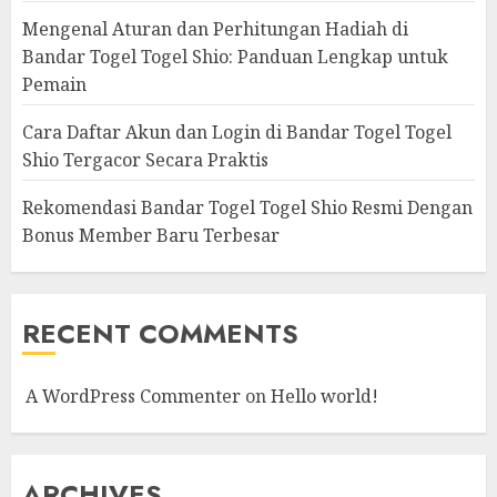
Mengenal Aturan dan Perhitungan Hadiah di
Bandar Togel Togel Shio: Panduan Lengkap untuk
Pemain
Cara Daftar Akun dan Login di Bandar Togel Togel
Shio Tergacor Secara Praktis
Rekomendasi Bandar Togel Togel Shio Resmi Dengan
Bonus Member Baru Terbesar
RECENT COMMENTS
A WordPress Commenter
on
Hello world!
ARCHIVES