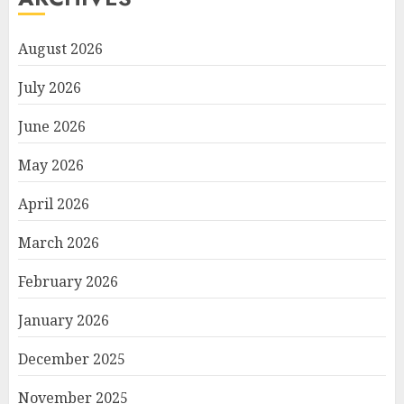
August 2026
July 2026
June 2026
May 2026
April 2026
March 2026
February 2026
January 2026
December 2025
November 2025