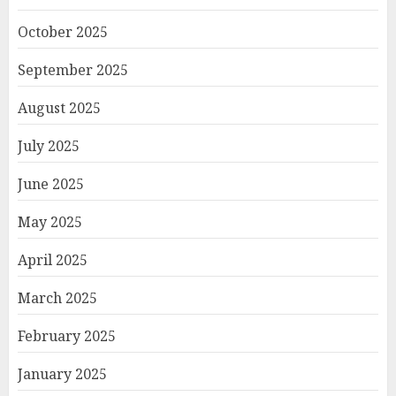
October 2025
September 2025
August 2025
July 2025
June 2025
May 2025
April 2025
March 2025
February 2025
January 2025