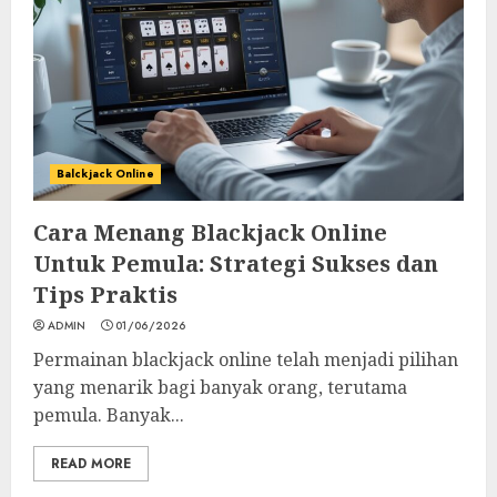
Balckjack Online
Cara Menang Blackjack Online
Untuk Pemula: Strategi Sukses dan
Tips Praktis
ADMIN
01/06/2026
Permainan blackjack online telah menjadi pilihan
yang menarik bagi banyak orang, terutama
pemula. Banyak...
READ MORE