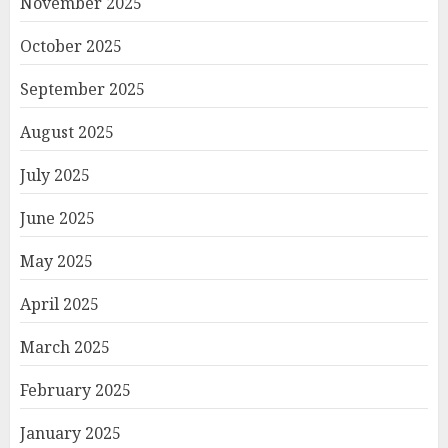
November 2025
October 2025
September 2025
August 2025
July 2025
June 2025
May 2025
April 2025
March 2025
February 2025
January 2025