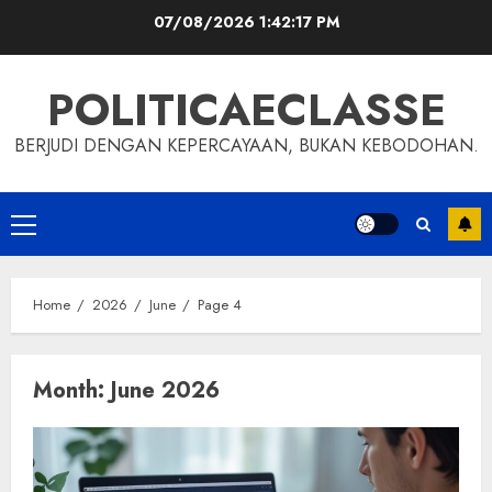
Skip
07/08/2026
1:42:17 PM
to
content
POLITICAECLASSE
BERJUDI DENGAN KEPERCAYAAN, BUKAN KEBODOHAN.
Primary
Menu
Home
2026
June
Page 4
Month:
June 2026