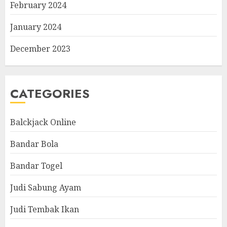
February 2024
January 2024
December 2023
CATEGORIES
Balckjack Online
Bandar Bola
Bandar Togel
Judi Sabung Ayam
Judi Tembak Ikan