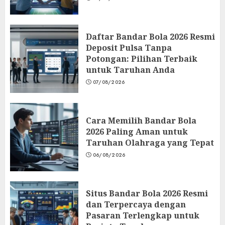
Daftar Bandar Bola 2026 Resmi
Deposit Pulsa Tanpa
Potongan: Pilihan Terbaik
untuk Taruhan Anda
07/08/2026
Cara Memilih Bandar Bola
2026 Paling Aman untuk
Taruhan Olahraga yang Tepat
06/08/2026
Situs Bandar Bola 2026 Resmi
dan Terpercaya dengan
Pasaran Terlengkap untuk