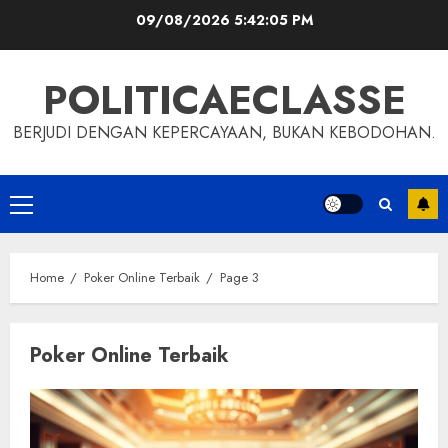
Skip
09/08/2026
5:42:06 PM
to
content
POLITICAECLASSE
BERJUDI DENGAN KEPERCAYAAN, BUKAN KEBODOHAN.
Primary
Menu
Home
Poker Online Terbaik
Page 3
Poker Online Terbaik