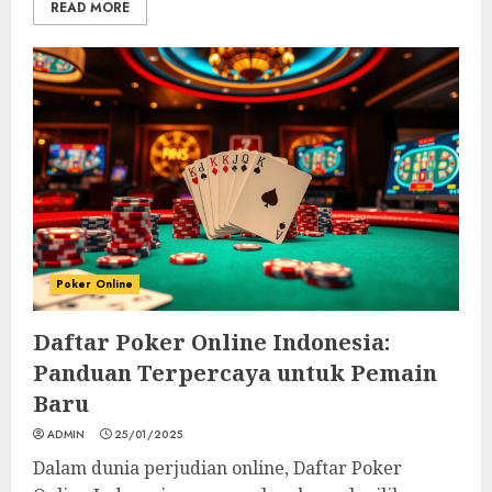
READ MORE
Poker Online
Daftar Poker Online Indonesia:
Panduan Terpercaya untuk Pemain
Baru
ADMIN
25/01/2025
Dalam dunia perjudian online, Daftar Poker