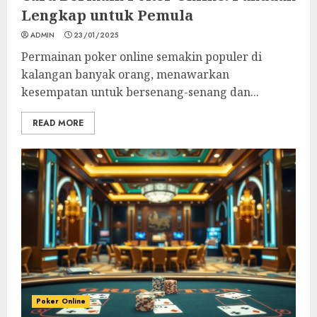
Lengkap untuk Pemula
ADMIN
23/01/2025
Permainan poker online semakin populer di
kalangan banyak orang, menawarkan
kesempatan untuk bersenang-senang dan...
READ MORE
Poker Online