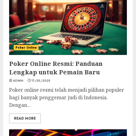
Poker Online
Poker Online Resmi: Panduan
Lengkap untuk Pemain Baru
ADMIN
17/03/2025
Poker online resmi telah menjadi pilihan populer
bagi banyak penggemar judi di Indonesia.
Dengan...
READ MORE