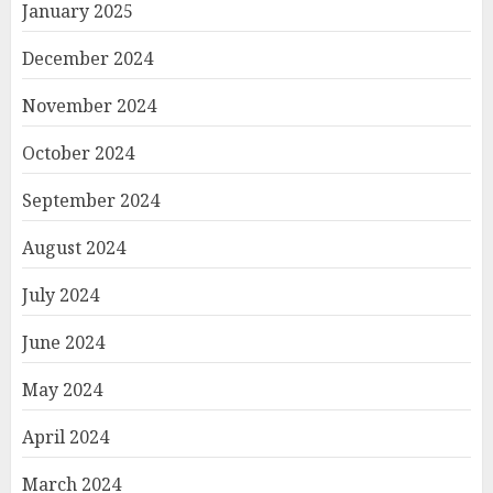
January 2025
December 2024
November 2024
October 2024
September 2024
August 2024
July 2024
June 2024
May 2024
April 2024
March 2024