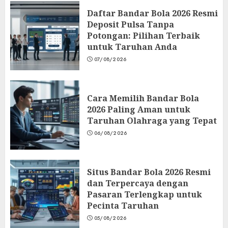
Daftar Bandar Bola 2026 Resmi
Deposit Pulsa Tanpa
Potongan: Pilihan Terbaik
untuk Taruhan Anda
07/08/2026
Cara Memilih Bandar Bola
2026 Paling Aman untuk
Taruhan Olahraga yang Tepat
06/08/2026
Situs Bandar Bola 2026 Resmi
dan Terpercaya dengan
Pasaran Terlengkap untuk
Pecinta Taruhan
05/08/2026