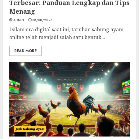
Terbesar: Panduan Lengkap dan Tips
Menang
ADMIN
08/08/2025
Dalam era digital saat ini, taruhan sabung ayam
online telah menjadi salah satu bentuk...
READ MORE
Judi Sabung Ayam