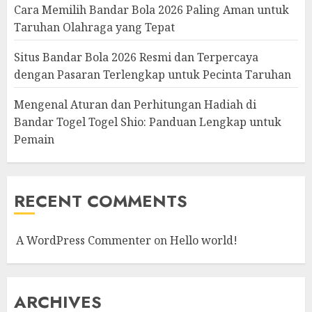
Cara Memilih Bandar Bola 2026 Paling Aman untuk
Taruhan Olahraga yang Tepat
Situs Bandar Bola 2026 Resmi dan Terpercaya
dengan Pasaran Terlengkap untuk Pecinta Taruhan
Mengenal Aturan dan Perhitungan Hadiah di
Bandar Togel Togel Shio: Panduan Lengkap untuk
Pemain
RECENT COMMENTS
A WordPress Commenter
on
Hello world!
ARCHIVES