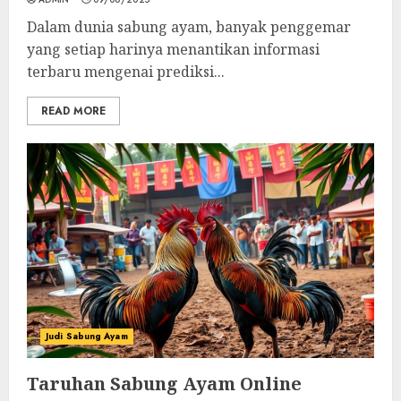
Dalam dunia sabung ayam, banyak penggemar
yang setiap harinya menantikan informasi
terbaru mengenai prediksi...
READ MORE
Judi Sabung Ayam
Taruhan Sabung Ayam Online