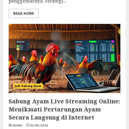
penggemarnya. Strategi...
READ MORE
Judi Sabung Ayam
Sabung Ayam Live Streaming Online:
Menikmati Pertarungan Ayam
Secara Langsung di Internet
ADMIN
10/08/2025