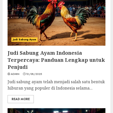
Judi Sabung Ayam
Judi Sabung Ayam Indonesia
Terpercaya: Panduan Lengkap untuk
Penjudi
ADMIN
13/08/2025
Judi sabung ayam telah menjadi salah satu bentuk
hiburan yang populer di Indonesia selama...
READ MORE