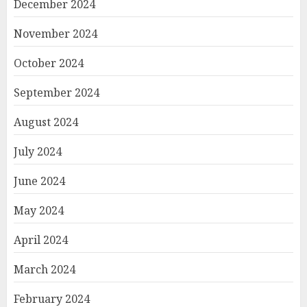
December 2024
November 2024
October 2024
September 2024
August 2024
July 2024
June 2024
May 2024
April 2024
March 2024
February 2024