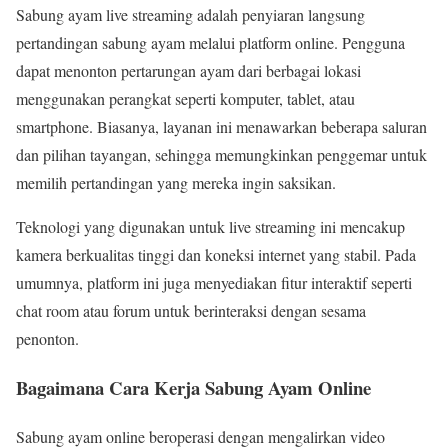
Sabung ayam live streaming adalah penyiaran langsung
pertandingan sabung ayam melalui platform online. Pengguna
dapat menonton pertarungan ayam dari berbagai lokasi
menggunakan perangkat seperti komputer, tablet, atau
smartphone. Biasanya, layanan ini menawarkan beberapa saluran
dan pilihan tayangan, sehingga memungkinkan penggemar untuk
memilih pertandingan yang mereka ingin saksikan.
Teknologi yang digunakan untuk live streaming ini mencakup
kamera berkualitas tinggi dan koneksi internet yang stabil. Pada
umumnya, platform ini juga menyediakan fitur interaktif seperti
chat room atau forum untuk berinteraksi dengan sesama
penonton.
Bagaimana Cara Kerja Sabung Ayam Online
Sabung ayam online beroperasi dengan mengalirkan video