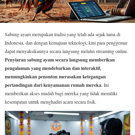
Sabung ayam merupakan tradisi yang telah ada sejak lama di
Indonesia, dan dengan kemajuan teknologi, kini para penggemar
dapat menyaksikannya secara langsung melalui streaming online.
Penyiaran sabung ayam secara langsung memberikan
pengalaman yang mendebarkan dan interaktif,
memungkinkan penonton merasakan ketegangan
pertandingan dari kenyamanan rumah mereka.
Ini
memberikan akses mudah bagi mereka yang tidak memiliki
kesempatan untuk menghadiri acara secara fisik.