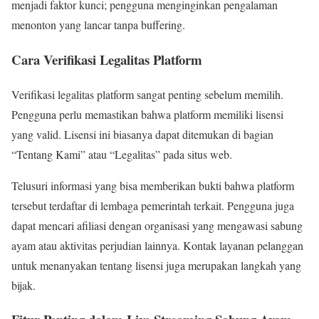
menjadi faktor kunci; pengguna menginginkan pengalaman
menonton yang lancar tanpa buffering.
Cara Verifikasi Legalitas Platform
Verifikasi legalitas platform sangat penting sebelum memilih.
Pengguna perlu memastikan bahwa platform memiliki lisensi
yang valid. Lisensi ini biasanya dapat ditemukan di bagian
“Tentang Kami” atau “Legalitas” pada situs web.
Telusuri informasi yang bisa memberikan bukti bahwa platform
tersebut terdaftar di lembaga pemerintah terkait. Pengguna juga
dapat mencari afiliasi dengan organisasi yang mengawasi sabung
ayam atau aktivitas perjudian lainnya. Kontak layanan pelanggan
untuk menanyakan tentang lisensi juga merupakan langkah yang
bijak.