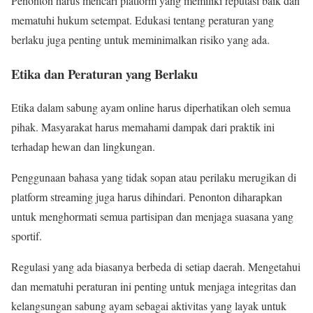
Penonton harus mencari platform yang memiliki reputasi baik dan
mematuhi hukum setempat. Edukasi tentang peraturan yang
berlaku juga penting untuk meminimalkan risiko yang ada.
Etika dan Peraturan yang Berlaku
Etika dalam sabung ayam online harus diperhatikan oleh semua
pihak. Masyarakat harus memahami dampak dari praktik ini
terhadap hewan dan lingkungan.
Penggunaan bahasa yang tidak sopan atau perilaku merugikan di
platform streaming juga harus dihindari. Penonton diharapkan
untuk menghormati semua partisipan dan menjaga suasana yang
sportif.
Regulasi yang ada biasanya berbeda di setiap daerah. Mengetahui
dan mematuhi peraturan ini penting untuk menjaga integritas dan
kelangsungan sabung ayam sebagai aktivitas yang layak untuk