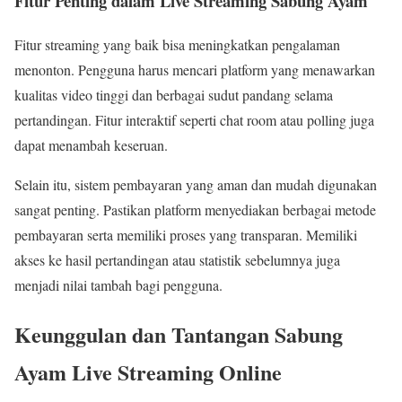
Fitur Penting dalam Live Streaming Sabung Ayam
Fitur streaming yang baik bisa meningkatkan pengalaman
menonton. Pengguna harus mencari platform yang menawarkan
kualitas video tinggi dan berbagai sudut pandang selama
pertandingan. Fitur interaktif seperti chat room atau polling juga
dapat menambah keseruan.
Selain itu, sistem pembayaran yang aman dan mudah digunakan
sangat penting. Pastikan platform menyediakan berbagai metode
pembayaran serta memiliki proses yang transparan. Memiliki
akses ke hasil pertandingan atau statistik sebelumnya juga
menjadi nilai tambah bagi pengguna.
Keunggulan dan Tantangan Sabung
Ayam Live Streaming Online