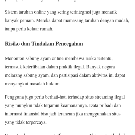
Sistem taruhan online yang sering terintegrasi juga menarik
banyak pemain. Mereka dapat memasang taruhan dengan mudah,
tanpa perlu keluar rumah.
Risiko dan Tindakan Pencegahan
Menonton sabung ayam online membawa risiko tertentu,
termasuk keterlibatan dalam praktik ilegal. Banyak negara
melarang sabung ayam, dan partisipasi dalam aktivitas ini dapat
menyangkut masalah hukum.
Pengguna juga perlu berhati-hati terhadap situs streaming ilegal
yang mungkin tidak terjamin keamanannya. Data pribadi dan
informasi finansial bisa jadi terancam jika menggunakan situs
yang tidak terpercaya.