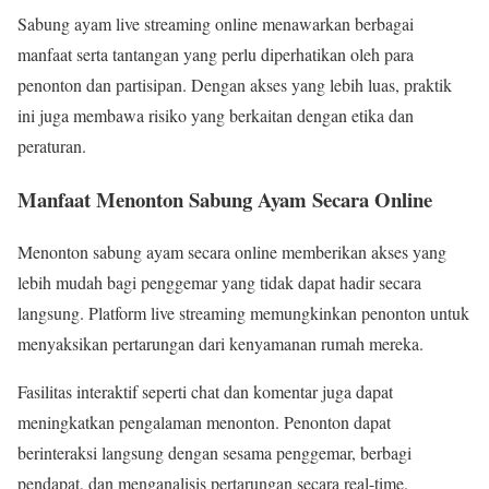
Sabung ayam live streaming online menawarkan berbagai
manfaat serta tantangan yang perlu diperhatikan oleh para
penonton dan partisipan. Dengan akses yang lebih luas, praktik
ini juga membawa risiko yang berkaitan dengan etika dan
peraturan.
Manfaat Menonton Sabung Ayam Secara Online
Menonton sabung ayam secara online memberikan akses yang
lebih mudah bagi penggemar yang tidak dapat hadir secara
langsung. Platform live streaming memungkinkan penonton untuk
menyaksikan pertarungan dari kenyamanan rumah mereka.
Fasilitas interaktif seperti chat dan komentar juga dapat
meningkatkan pengalaman menonton. Penonton dapat
berinteraksi langsung dengan sesama penggemar, berbagi
pendapat, dan menganalisis pertarungan secara real-time.