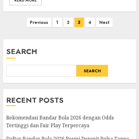
READ MORE
Posts
Previous
1
2
3
4
Next
pagination
SEARCH
SEARCH
RECENT POSTS
Rekomendasi Bandar Bola 2026 dengan Odds
Tertinggi dan Fair Play Terpercaya
Daftar Bandar Bola 2026 Resmi Deposit Pulsa Tanpa