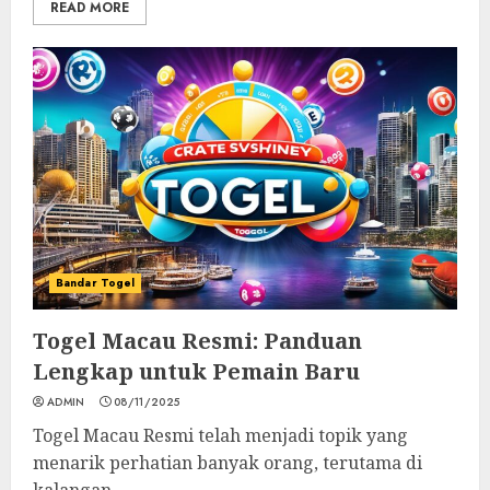
READ MORE
Bandar Togel
Togel Macau Resmi: Panduan
Lengkap untuk Pemain Baru
ADMIN
08/11/2025
Togel Macau Resmi telah menjadi topik yang
menarik perhatian banyak orang, terutama di