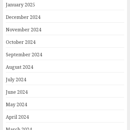
January 2025
December 2024
November 2024
October 2024
September 2024
August 2024
July 2024
June 2024
May 2024
April 2024
March 2024