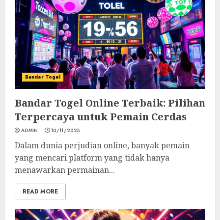
Bandar Togel
Bandar Togel Online Terbaik: Pilihan
Terpercaya untuk Pemain Cerdas
ADMIN
10/11/2025
Dalam dunia perjudian online, banyak pemain
yang mencari platform yang tidak hanya
menawarkan permainan...
READ MORE