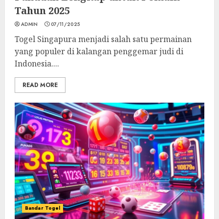
Tahun 2025
ADMIN
07/11/2025
Togel Singapura menjadi salah satu permainan
yang populer di kalangan penggemar judi di
Indonesia....
READ MORE
Bandar Togel