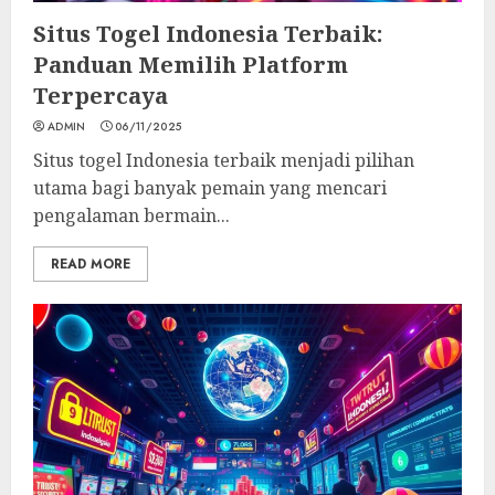
Situs Togel Indonesia Terbaik:
Panduan Memilih Platform
Terpercaya
ADMIN
06/11/2025
Situs togel Indonesia terbaik menjadi pilihan
utama bagi banyak pemain yang mencari
pengalaman bermain...
READ MORE