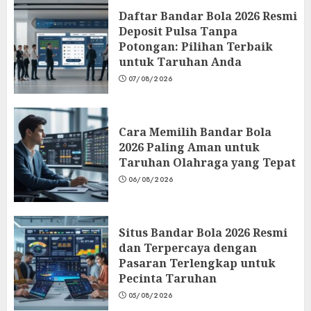
Daftar Bandar Bola 2026 Resmi
Deposit Pulsa Tanpa
Potongan: Pilihan Terbaik
untuk Taruhan Anda
07/08/2026
Cara Memilih Bandar Bola
2026 Paling Aman untuk
Taruhan Olahraga yang Tepat
06/08/2026
Situs Bandar Bola 2026 Resmi
dan Terpercaya dengan
Pasaran Terlengkap untuk
Pecinta Taruhan
05/08/2026