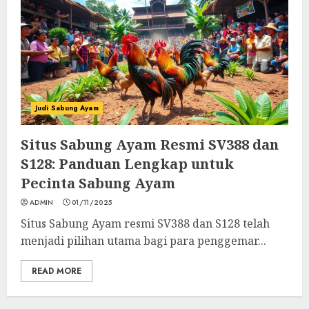
Judi Sabung Ayam
Situs Sabung Ayam Resmi SV388 dan
S128: Panduan Lengkap untuk
Pecinta Sabung Ayam
ADMIN
01/11/2025
Situs Sabung Ayam resmi SV388 dan S128 telah
menjadi pilihan utama bagi para penggemar...
READ MORE