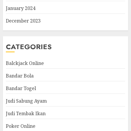
January 2024
December 2023
CATEGORIES
Balckjack Online
Bandar Bola
Bandar Togel
Judi Sabung Ayam
Judi Tembak Ikan
Poker Online