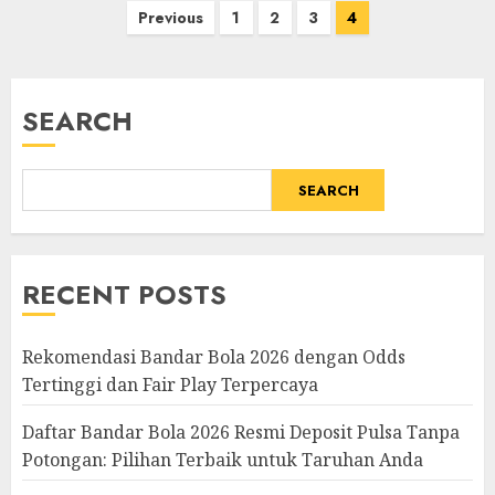
Posts
Previous
1
2
3
4
pagination
SEARCH
SEARCH
RECENT POSTS
Rekomendasi Bandar Bola 2026 dengan Odds
Tertinggi dan Fair Play Terpercaya
Daftar Bandar Bola 2026 Resmi Deposit Pulsa Tanpa
Potongan: Pilihan Terbaik untuk Taruhan Anda