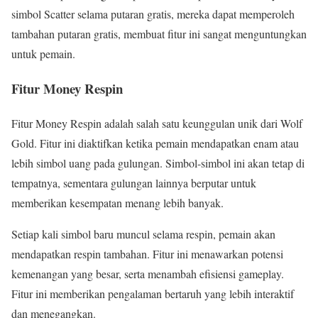
simbol Scatter selama putaran gratis, mereka dapat memperoleh
tambahan putaran gratis, membuat fitur ini sangat menguntungkan
untuk pemain.
Fitur Money Respin
Fitur Money Respin adalah salah satu keunggulan unik dari Wolf
Gold. Fitur ini diaktifkan ketika pemain mendapatkan enam atau
lebih simbol uang pada gulungan. Simbol-simbol ini akan tetap di
tempatnya, sementara gulungan lainnya berputar untuk
memberikan kesempatan menang lebih banyak.
Setiap kali simbol baru muncul selama respin, pemain akan
mendapatkan respin tambahan. Fitur ini menawarkan potensi
kemenangan yang besar, serta menambah efisiensi gameplay.
Fitur ini memberikan pengalaman bertaruh yang lebih interaktif
dan menegangkan.