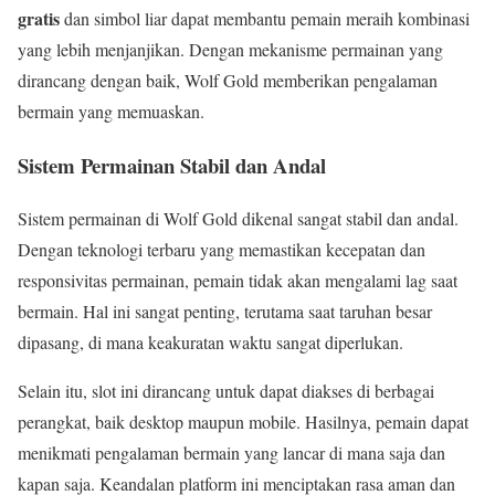
gratis
dan simbol liar dapat membantu pemain meraih kombinasi
yang lebih menjanjikan. Dengan mekanisme permainan yang
dirancang dengan baik, Wolf Gold memberikan pengalaman
bermain yang memuaskan.
Sistem Permainan Stabil dan Andal
Sistem permainan di Wolf Gold dikenal sangat stabil dan andal.
Dengan teknologi terbaru yang memastikan kecepatan dan
responsivitas permainan, pemain tidak akan mengalami lag saat
bermain. Hal ini sangat penting, terutama saat taruhan besar
dipasang, di mana keakuratan waktu sangat diperlukan.
Selain itu, slot ini dirancang untuk dapat diakses di berbagai
perangkat, baik desktop maupun mobile. Hasilnya, pemain dapat
menikmati pengalaman bermain yang lancar di mana saja dan
kapan saja. Keandalan platform ini menciptakan rasa aman dan