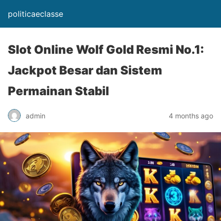
politicaeclasse
Slot Online Wolf Gold Resmi No.1:
Jackpot Besar dan Sistem
Permainan Stabil
admin
4 months ago