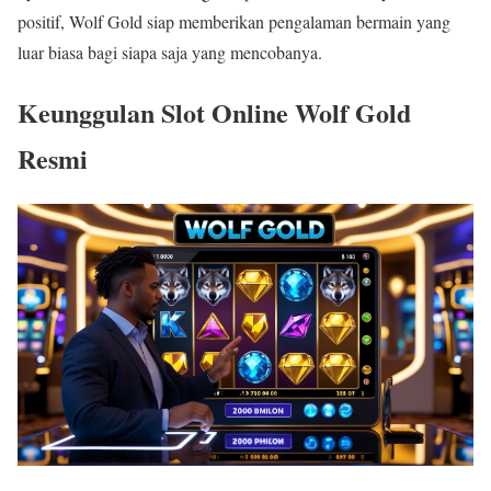
positif, Wolf Gold siap memberikan pengalaman bermain yang
luar biasa bagi siapa saja yang mencobanya.
Keunggulan Slot Online Wolf Gold
Resmi