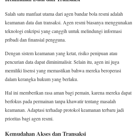
Salah satu manfaat utama dari agen bandar bola resmi adalah
keamanan data dan transaksi. Agen resmi biasanya menggunakan
teknologi enkripsi yang canggih untuk melindungi informasi
pribadi dan finansial pengguna.
Dengan sistem keamanan yang ketat, risiko penipuan atau
pencurian data dapat diminimalisir. Selain itu, agen ini juga
memiliki lisensi yang memastikan bahwa mereka beroperasi
dalam kerangka hukum yang berlaku.
Hal ini memberikan rasa aman bagi pemain, karena mereka dapat
berfokus pada permainan tanpa khawatir tentang masalah
keamanan. Adaptasi terhadap protokol keamanan terbaru jadi
prioritas bagi agen resmi.
Kemudahan Akses dan Transaksi