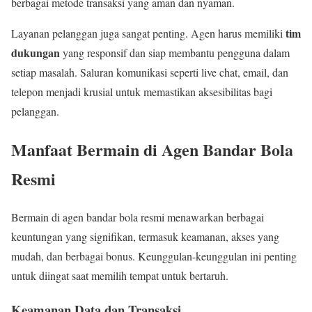
berbagai metode transaksi yang aman dan nyaman.
tim
Layanan pelanggan juga sangat penting. Agen harus memiliki
dukungan
yang responsif dan siap membantu pengguna dalam
setiap masalah. Saluran komunikasi seperti live chat, email, dan
telepon menjadi krusial untuk memastikan aksesibilitas bagi
pelanggan.
Manfaat Bermain di Agen Bandar Bola
Resmi
Bermain di agen bandar bola resmi menawarkan berbagai
keuntungan yang signifikan, termasuk keamanan, akses yang
mudah, dan berbagai bonus. Keunggulan-keunggulan ini penting
untuk diingat saat memilih tempat untuk bertaruh.
Keamanan Data dan Transaksi