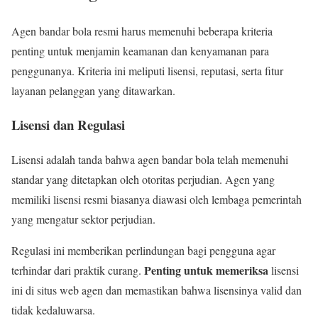
Agen bandar bola resmi harus memenuhi beberapa kriteria
penting untuk menjamin keamanan dan kenyamanan para
penggunanya. Kriteria ini meliputi lisensi, reputasi, serta fitur
layanan pelanggan yang ditawarkan.
Lisensi dan Regulasi
Lisensi adalah tanda bahwa agen bandar bola telah memenuhi
standar yang ditetapkan oleh otoritas perjudian. Agen yang
memiliki lisensi resmi biasanya diawasi oleh lembaga pemerintah
yang mengatur sektor perjudian.
Regulasi ini memberikan perlindungan bagi pengguna agar
Penting untuk memeriksa
terhindar dari praktik curang.
lisensi
ini di situs web agen dan memastikan bahwa lisensinya valid dan
tidak kedaluwarsa.