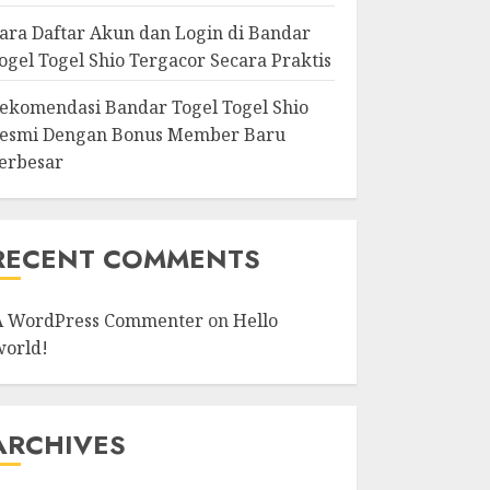
ara Daftar Akun dan Login di Bandar
ogel Togel Shio Tergacor Secara Praktis
ekomendasi Bandar Togel Togel Shio
esmi Dengan Bonus Member Baru
erbesar
RECENT COMMENTS
A WordPress Commenter
on
Hello
world!
ARCHIVES