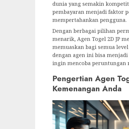
dunia yang semakin kompetiti
pembayaran menjadi faktor p
mempertahankan pengguna.
Dengan berbagai pilihan pe
menarik, Agen Togel 2D JP 
memuaskan bagi semua level
dengan agen ini bisa menjadi 
ingin mencoba peruntungan 
Pengertian Agen Tog
Kemenangan Anda