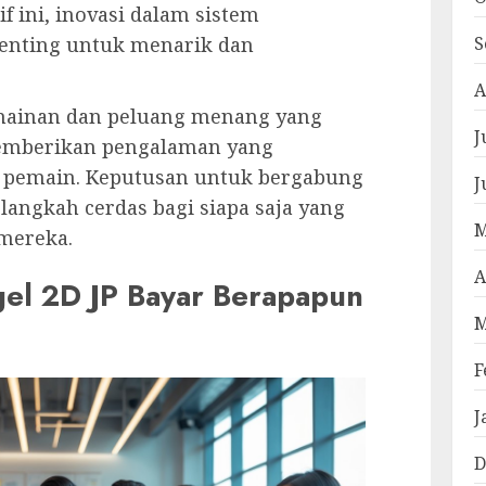
f ini, inovasi dalam sistem
enting untuk menarik dan
S
A
rmainan dan peluang menang yang
J
memberikan pengalaman yang
 pemain. Keputusan untuk bergabung
J
langkah cerdas bagi siapa saja yang
M
mereka.
A
el 2D JP Bayar Berapapun
M
F
J
D