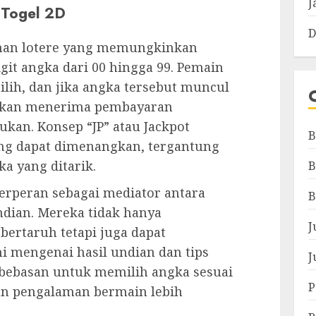
J
 Togel 2D
D
inan lotere yang memungkinkan
it angka dari 00 hingga 99. Pemain
ilih, dan jika angka tersebut muncul
 akan menerima pembayaran
ukan. Konsep “JP” atau Jackpot
B
ng dapat dimenangkan, tergantung
a yang ditarik.
B
rperan sebagai mediator antara
B
dian. Mereka tidak hanya
J
ertaruh tetapi juga dapat
i mengenai hasil undian dan tips
J
bebasan untuk memilih angka sesuai
P
an pengalaman bermain lebih