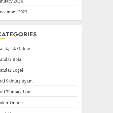
anuary 2024
ecember 2023
CATEGORIES
alckjack Online
andar Bola
andar Togel
udi Sabung Ayam
udi Tembak Ikan
oker Online