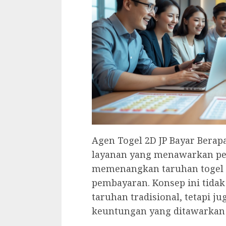
Agen Togel 2D JP Bayar Ber
layanan yang menawarkan pe
memenangkan taruhan togel d
pembayaran. Konsep ini tida
taruhan tradisional, tetapi 
keuntungan yang ditawarkan