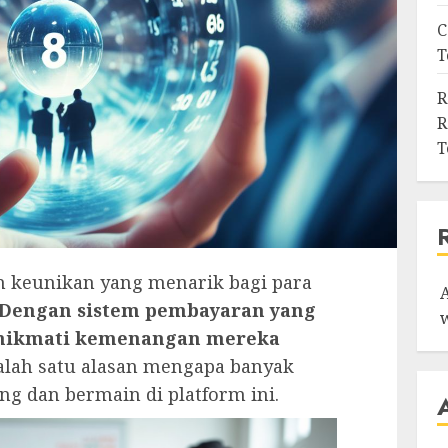
C
T
R
R
T
 keunikan yang menarik bagi para
Dengan sistem pembayaran yang
menikmati kemenangan mereka
alah satu alasan mengapa banyak
ng dan bermain di platform ini.