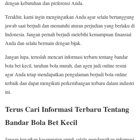
dengan kebutuhan dan preferensi Anda.
Terakhir, kami ingin mengingatkan Anda agar selalu bertanggung
jawab saat berjudi dan mematuhi aturan perjudian yang berlaku di
Indonesia. Jangan pernah berjudi melebihi kemampuan finansial
Anda dan selalu bermain dengan bijak.
Jangan lupa, teruslah mencari informasi terbaru tentang bandar
bola bet kecil, taruhan bola murah, dan agen judi online resmi
agar Anda tetap mendapatkan pengalaman berjudi bola online
terbaik dan dapat mengikuti perkembangan terbaru dalam industri
ini.
Terus Cari Informasi Terbaru Tentang
Bandar Bola Bet Kecil
Jangan lewatkan kesempatan untuk selalu mendapatkan informasi