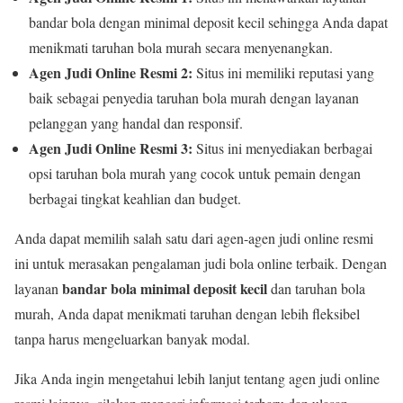
bandar bola dengan minimal deposit kecil sehingga Anda dapat
menikmati taruhan bola murah secara menyenangkan.
Agen Judi Online Resmi 2:
Situs ini memiliki reputasi yang
baik sebagai penyedia taruhan bola murah dengan layanan
pelanggan yang handal dan responsif.
Agen Judi Online Resmi 3:
Situs ini menyediakan berbagai
opsi taruhan bola murah yang cocok untuk pemain dengan
berbagai tingkat keahlian dan budget.
Anda dapat memilih salah satu dari agen-agen judi online resmi
ini untuk merasakan pengalaman judi bola online terbaik. Dengan
bandar bola minimal deposit kecil
layanan
dan taruhan bola
murah, Anda dapat menikmati taruhan dengan lebih fleksibel
tanpa harus mengeluarkan banyak modal.
Jika Anda ingin mengetahui lebih lanjut tentang agen judi online