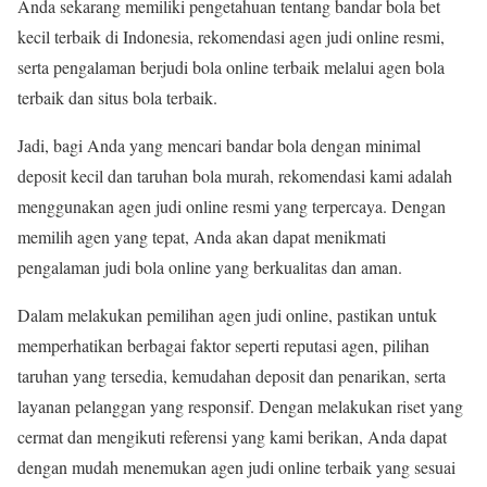
Anda sekarang memiliki pengetahuan tentang bandar bola bet
kecil terbaik di Indonesia, rekomendasi agen judi online resmi,
serta pengalaman berjudi bola online terbaik melalui agen bola
terbaik dan situs bola terbaik.
Jadi, bagi Anda yang mencari bandar bola dengan minimal
deposit kecil dan taruhan bola murah, rekomendasi kami adalah
menggunakan agen judi online resmi yang terpercaya. Dengan
memilih agen yang tepat, Anda akan dapat menikmati
pengalaman judi bola online yang berkualitas dan aman.
Dalam melakukan pemilihan agen judi online, pastikan untuk
memperhatikan berbagai faktor seperti reputasi agen, pilihan
taruhan yang tersedia, kemudahan deposit dan penarikan, serta
layanan pelanggan yang responsif. Dengan melakukan riset yang
cermat dan mengikuti referensi yang kami berikan, Anda dapat
dengan mudah menemukan agen judi online terbaik yang sesuai