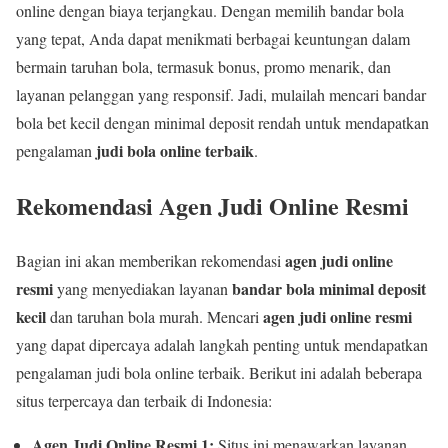
online dengan biaya terjangkau. Dengan memilih bandar bola
yang tepat, Anda dapat menikmati berbagai keuntungan dalam
bermain taruhan bola, termasuk bonus, promo menarik, dan
layanan pelanggan yang responsif. Jadi, mulailah mencari bandar
bola bet kecil dengan minimal deposit rendah untuk mendapatkan
judi bola online terbaik
pengalaman
.
Rekomendasi Agen Judi Online Resmi
agen judi online
Bagian ini akan memberikan rekomendasi
resmi
bandar bola minimal deposit
yang menyediakan layanan
kecil
agen judi online resmi
dan taruhan bola murah. Mencari
yang dapat dipercaya adalah langkah penting untuk mendapatkan
pengalaman judi bola online terbaik. Berikut ini adalah beberapa
situs terpercaya dan terbaik di Indonesia:
Agen Judi Online Resmi 1:
Situs ini menawarkan layanan