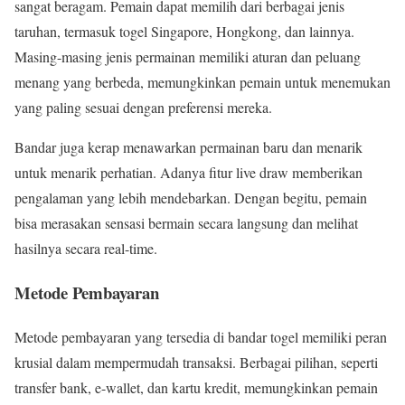
sangat beragam. Pemain dapat memilih dari berbagai jenis
taruhan, termasuk togel Singapore, Hongkong, dan lainnya.
Masing-masing jenis permainan memiliki aturan dan peluang
menang yang berbeda, memungkinkan pemain untuk menemukan
yang paling sesuai dengan preferensi mereka.
Bandar juga kerap menawarkan permainan baru dan menarik
untuk menarik perhatian. Adanya fitur live draw memberikan
pengalaman yang lebih mendebarkan. Dengan begitu, pemain
bisa merasakan sensasi bermain secara langsung dan melihat
hasilnya secara real-time.
Metode Pembayaran
Metode pembayaran yang tersedia di bandar togel memiliki peran
krusial dalam mempermudah transaksi. Berbagai pilihan, seperti
transfer bank, e-wallet, dan kartu kredit, memungkinkan pemain