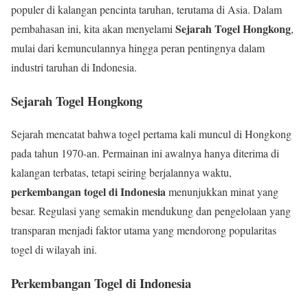
populer di kalangan pencinta taruhan, terutama di Asia. Dalam
Sejarah Togel Hongkong
pembahasan ini, kita akan menyelami
,
mulai dari kemunculannya hingga peran pentingnya dalam
industri taruhan di Indonesia.
Sejarah Togel Hongkong
Sejarah mencatat bahwa togel pertama kali muncul di Hongkong
pada tahun 1970-an. Permainan ini awalnya hanya diterima di
kalangan terbatas, tetapi seiring berjalannya waktu,
perkembangan togel di Indonesia
menunjukkan minat yang
besar. Regulasi yang semakin mendukung dan pengelolaan yang
transparan menjadi faktor utama yang mendorong popularitas
togel di wilayah ini.
Perkembangan Togel di Indonesia