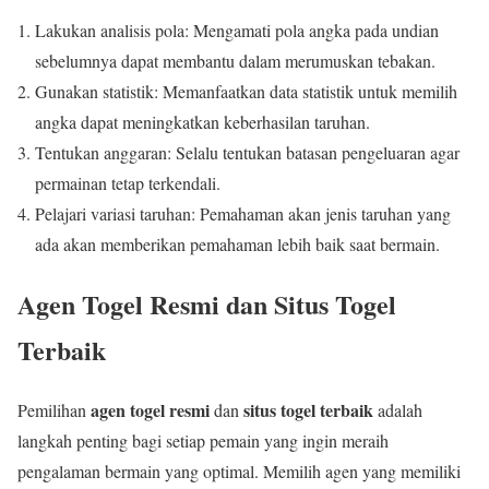
Lakukan analisis pola: Mengamati pola angka pada undian
sebelumnya dapat membantu dalam merumuskan tebakan.
Gunakan statistik: Memanfaatkan data statistik untuk memilih
angka dapat meningkatkan keberhasilan taruhan.
Tentukan anggaran: Selalu tentukan batasan pengeluaran agar
permainan tetap terkendali.
Pelajari variasi taruhan: Pemahaman akan jenis taruhan yang
ada akan memberikan pemahaman lebih baik saat bermain.
Agen Togel Resmi dan Situs Togel
Terbaik
agen togel resmi
situs togel terbaik
Pemilihan
dan
adalah
langkah penting bagi setiap pemain yang ingin meraih
pengalaman bermain yang optimal. Memilih agen yang memiliki