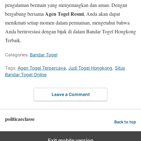
pengalaman bermain yang menyenangkan dan aman. Dengan
Agen Togel Resmi
bergabung bersama
, Anda akan dapat
menikmati setiap momen dalam permainan, mengetahui bahwa
Anda berinvestasi dengan bijak di dalam Bandar Togel Hongkong
Terbaik.
Categories:
Bandar Togel
Tags:
Agen Togel Terpercaya
,
Judi Togel Hongkong
,
Situs
Bandar Togel Online
Leave a Comment
politicaeclasse
Back to top
Exit mobile version