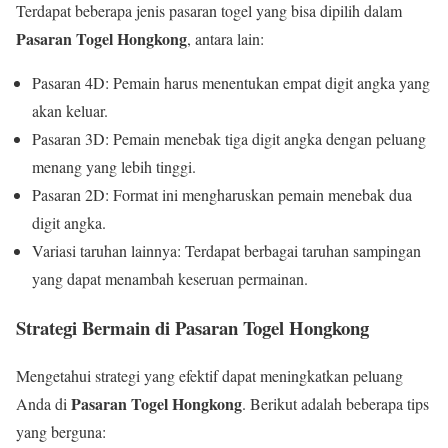
Terdapat beberapa jenis pasaran togel yang bisa dipilih dalam
Pasaran Togel Hongkong
, antara lain:
Pasaran 4D: Pemain harus menentukan empat digit angka yang
akan keluar.
Pasaran 3D: Pemain menebak tiga digit angka dengan peluang
menang yang lebih tinggi.
Pasaran 2D: Format ini mengharuskan pemain menebak dua
digit angka.
Variasi taruhan lainnya: Terdapat berbagai taruhan sampingan
yang dapat menambah keseruan permainan.
Strategi Bermain di Pasaran Togel Hongkong
Mengetahui strategi yang efektif dapat meningkatkan peluang
Pasaran Togel Hongkong
Anda di
. Berikut adalah beberapa tips
yang berguna: