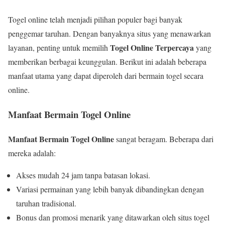
Togel online telah menjadi pilihan populer bagi banyak
penggemar taruhan. Dengan banyaknya situs yang menawarkan
Togel Online Terpercaya
layanan, penting untuk memilih
yang
memberikan berbagai keunggulan. Berikut ini adalah beberapa
manfaat utama yang dapat diperoleh dari bermain togel secara
online.
Manfaat Bermain Togel Online
Manfaat Bermain Togel Online
sangat beragam. Beberapa dari
mereka adalah:
Akses mudah 24 jam tanpa batasan lokasi.
Variasi permainan yang lebih banyak dibandingkan dengan
taruhan tradisional.
Bonus dan promosi menarik yang ditawarkan oleh situs togel