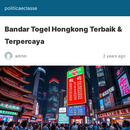
politicaeclasse
Bandar Togel Hongkong Terbaik &
Terpercaya
admin
2 years ago