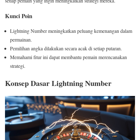
setiap pemain yang ingin meningkatkan strategi mereka.
Kunci Poin
Lightning Number meningkatkan peluang kemenangan dalam
permainan.
Pemilihan angka dilakukan secara acak di setiap putaran.
Memahami fitur ini dapat membantu pemain merencanakan
strategi.
Konsep Dasar Lightning Number