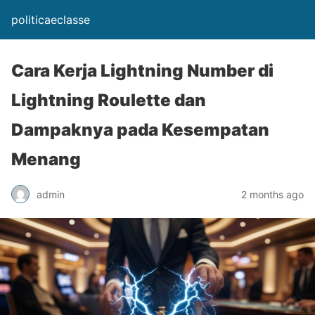
politicaeclasse
Cara Kerja Lightning Number di
Lightning Roulette dan
Dampaknya pada Kesempatan
Menang
admin
2 months ago