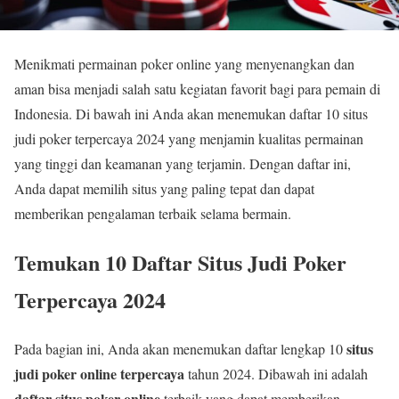
Menikmati permainan poker online yang menyenangkan dan
aman bisa menjadi salah satu kegiatan favorit bagi para pemain di
Indonesia. Di bawah ini Anda akan menemukan daftar 10 situs
judi poker terpercaya 2024 yang menjamin kualitas permainan
yang tinggi dan keamanan yang terjamin. Dengan daftar ini,
Anda dapat memilih situs yang paling tepat dan dapat
memberikan pengalaman terbaik selama bermain.
Temukan 10 Daftar Situs Judi Poker
Terpercaya 2024
situs
Pada bagian ini, Anda akan menemukan daftar lengkap 10
judi poker online terpercaya
tahun 2024. Dibawah ini adalah
daftar situs poker online
terbaik yang dapat memberikan