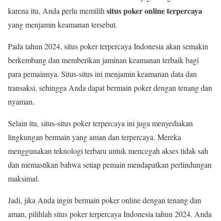
situs poker online terpercaya
karena itu, Anda perlu memilih
yang menjamin keamanan tersebut.
Pada tahun 2024, situs poker terpercaya Indonesia akan semakin
berkembang dan memberikan jaminan keamanan terbaik bagi
para pemainnya. Situs-situs ini menjamin keamanan data dan
transaksi, sehingga Anda dapat bermain poker dengan tenang dan
nyaman.
Selain itu, situs-situs poker terpercaya ini juga menyediakan
lingkungan bermain yang aman dan terpercaya. Mereka
menggunakan teknologi terbaru untuk mencegah akses tidak sah
dan memastikan bahwa setiap pemain mendapatkan perlindungan
maksimal.
Jadi, jika Anda ingin bermain poker online dengan tenang dan
aman, pilihlah situs poker terpercaya Indonesia tahun 2024. Anda