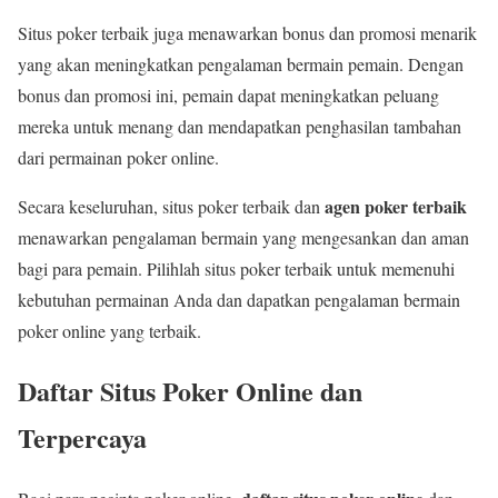
Situs poker terbaik juga menawarkan bonus dan promosi menarik
yang akan meningkatkan pengalaman bermain pemain. Dengan
bonus dan promosi ini, pemain dapat meningkatkan peluang
mereka untuk menang dan mendapatkan penghasilan tambahan
dari permainan poker online.
agen poker terbaik
Secara keseluruhan, situs poker terbaik dan
menawarkan pengalaman bermain yang mengesankan dan aman
bagi para pemain. Pilihlah situs poker terbaik untuk memenuhi
kebutuhan permainan Anda dan dapatkan pengalaman bermain
poker online yang terbaik.
Daftar Situs Poker Online dan
Terpercaya