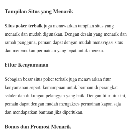
Tampilan Situs yang Menarik
Situs poker terbaik
juga menawarkan tampilan situs yang
menarik dan mudah digunakan. Dengan desain yang menarik dan
ramah pengguna, pemain dapat dengan mudah menavigasi situs
dan menemukan permainan yang tepat untuk mereka.
Fitur Kenyamanan
Sebagian besar situs poker terbaik juga menawarkan fitur
kenyamanan seperti kemampuan untuk bermain di perangkat
seluler dan dukungan pelanggan yang baik. Dengan fitur-fitur ini,
pemain dapat dengan mudah mengakses permainan kapan saja
dan mendapatkan bantuan jika diperlukan.
Bonus dan Promosi Menarik