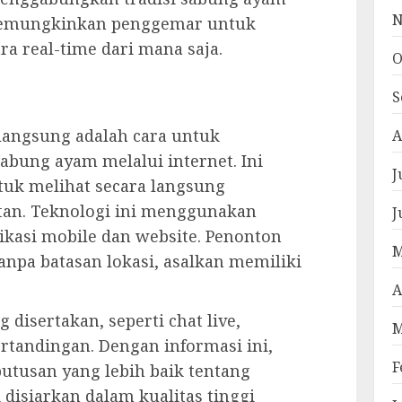
N
memungkinkan penggemar untuk
a real-time dari mana saja.
O
S
langsung adalah cara untuk
A
bung ayam melalui internet. Ini
J
k melihat secara langsung
tan. Teknologi ini menggunakan
J
likasi mobile dan website. Penonton
M
npa batasan lokasi, asalkan memiliki
A
g disertakan, seperti chat live,
M
pertandingan. Dengan informasi ini,
F
tusan yang lebih baik tentang
i disiarkan dalam kualitas tinggi