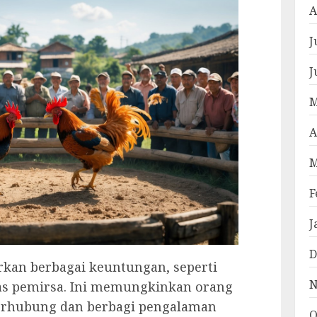
A
J
J
M
A
M
F
J
D
kan berbagai keuntungan, seperti
N
as pemirsa. Ini memungkinkan orang
terhubung dan berbagi pengalaman
O