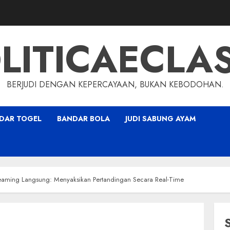
LITICAECLA
BERJUDI DENGAN KEPERCAYAAN, BUKAN KEBODOHAN.
DAR TOGEL
BANDAR BOLA
JUDI SABUNG AYAM
eaming Langsung: Menyaksikan Pertandingan Secara Real-Time