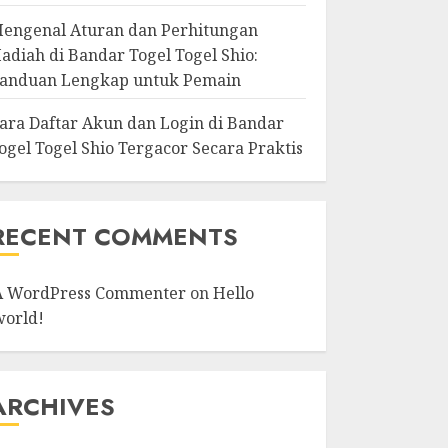
engenal Aturan dan Perhitungan
adiah di Bandar Togel Togel Shio:
anduan Lengkap untuk Pemain
ara Daftar Akun dan Login di Bandar
ogel Togel Shio Tergacor Secara Praktis
RECENT COMMENTS
A WordPress Commenter
on
Hello
world!
ARCHIVES