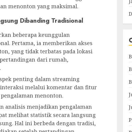
J
an menonton yang maksimal.
D
gsung Dibanding Tradisional
rkan beberapa keunggulan
onal. Pertama, ia memberikan akses
on, yang tidak terbatas pada lokasi
B
t pertandingan dari rumah,
.
B
 aspek penting dalam streaming
B
interaksi melalui komentar dan fitur
J
n pengalaman menonton.
dan analisis menjadikan pengalaman
J
at melihat statistik secara langsung
P
ung. Hal ini berbeda dengan tradisi,
diakan setelah pertandingan.