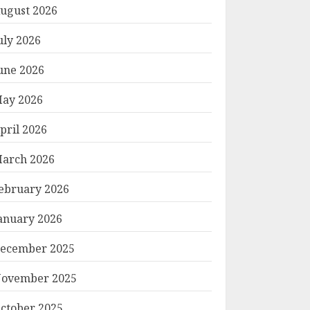
ugust 2026
uly 2026
une 2026
ay 2026
pril 2026
arch 2026
ebruary 2026
anuary 2026
ecember 2025
ovember 2025
ctober 2025