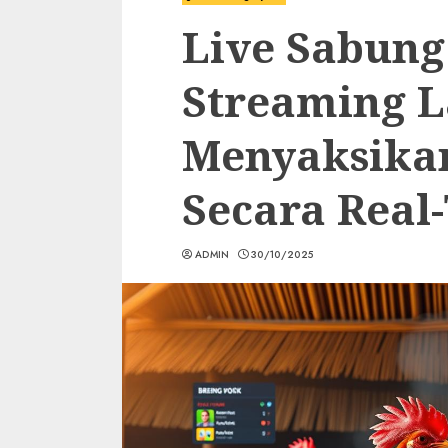
Live Sabun
Streaming L
Menyaksika
Secara Real
ADMIN
30/10/2025