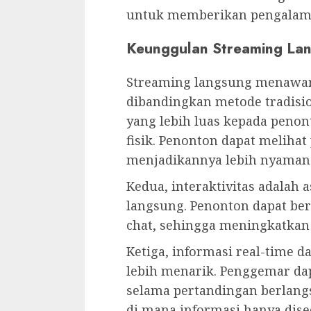
untuk memberikan pengalam
Keunggulan Streaming Lan
Streaming langsung menawa
dibandingkan metode tradisi
yang lebih luas kepada penont
fisik. Penonton dapat meliha
menjadikannya lebih nyaman
Kedua, interaktivitas adalah
langsung. Penonton dapat ber
chat, sehingga meningkatka
Ketiga, informasi real-time 
lebih menarik. Penggemar dap
selama pertandingan berlangs
di mana informasi hanya dise