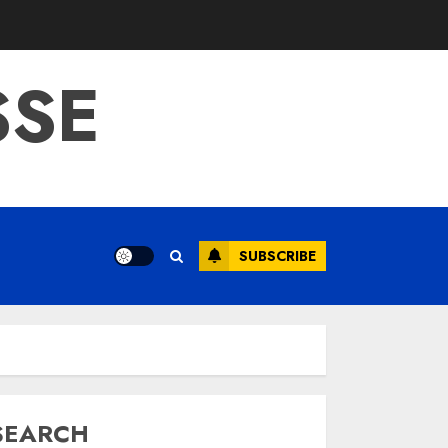
SSE
SUBSCRIBE
SEARCH