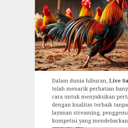
Dalam dunia hiburan,
Live S
telah menarik perhatian ban
cara untuk menyaksikan per
dengan kualitas terbaik tanpa 
layanan streaming, penggem
kompetisi yang mendebarkan