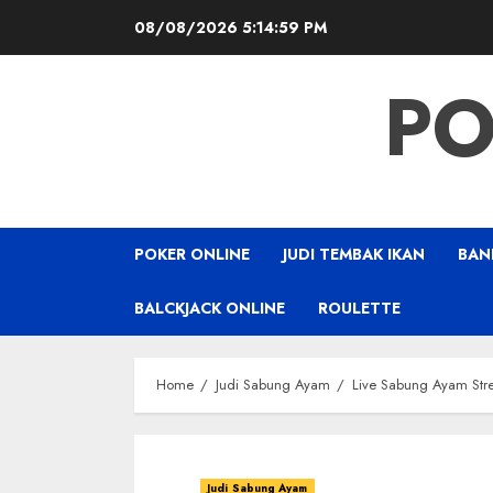
Skip
08/08/2026
5:15:00 PM
to
content
PO
POKER ONLINE
JUDI TEMBAK IKAN
BAN
BALCKJACK ONLINE
ROULETTE
Home
Judi Sabung Ayam
Live Sabung Ayam Str
Judi Sabung Ayam