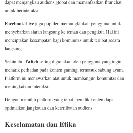
dapat menjangkau audiens global dan memanfaatkan fitur chat
untuk berinteraksi.
Facebook Live
juga populer, memungkinkan pengguna untuk
menyebarkan siaran langsung ke teman dan pengikut. Hal ini
menciptakan kesempatan bagi komunitas untuk terlibat secara
langsung.
Twitch
Selain itu,
sering digunakan oleh pengguna yang ingin
menarik perhatian pada konten gaming, termasuk sabung ayam.
Platform ini menawarkan alat untuk membangun komunitas dan
meningkatkan interaksi.
Dengan memilih platform yang tepat, pemilik konten dapat
optimalkan jangkauan dan keterlibatan audiens.
Keselamatan dan Etika