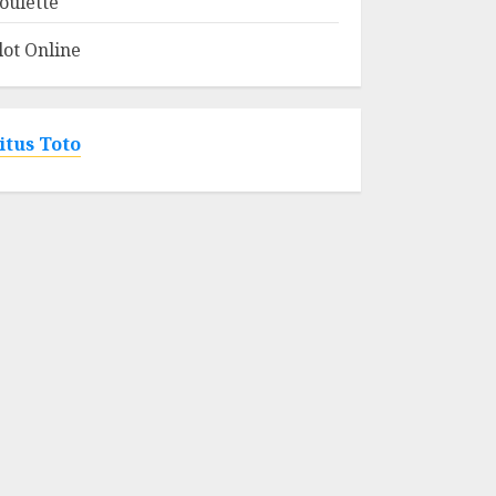
oulette
lot Online
itus Toto