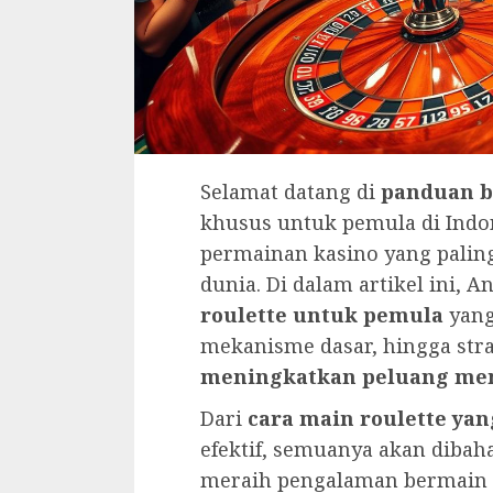
Selamat datang di
panduan b
khusus untuk pemula di Indon
permainan kasino yang paling
dunia. Di dalam artikel ini
roulette untuk pemula
yang
mekanisme dasar, hingga stra
meningkatkan peluang me
Dari
cara main roulette yan
efektif, semuanya akan diba
meraih pengalaman bermain