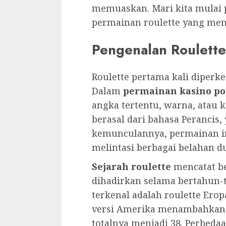
memuaskan. Mari kita mulai
permainan roulette yang men
Pengenalan Roulette
Roulette pertama kali diperke
Dalam
permainan kasino po
angka tertentu, warna, atau 
berasal dari bahasa Perancis, 
kemunculannya, permainan in
melintasi berbagai belahan d
Sejarah roulette
mencatat be
dihadirkan selama bertahun-t
terkenal adalah roulette Eropa
versi Amerika menambahkan 
totalnya menjadi 38. Perbed