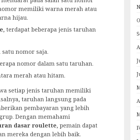
N
p nomor memiliki warna merah atau
rna hijau.
O
e
, terdapat beberapa jenis taruhan
S
A
 satu nomor saja.
J
erapa nomor dalam satu taruhan.
J
tara merah atau hitam.
M
a setiap jenis taruhan memiliki
salnya, taruhan langsung pada
A
berikan pembayaran yang lebih
M
n grup. Dengan memahami
uran dasar roulette
, pemain dapat
F
an mereka dengan lebih baik.