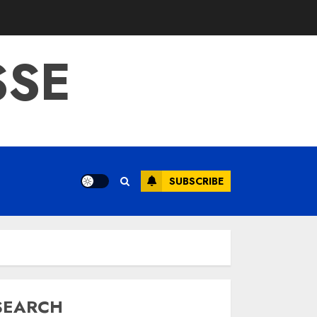
SSE
SUBSCRIBE
SEARCH