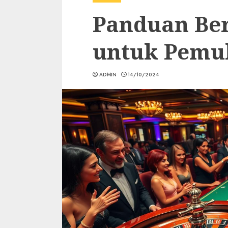
Panduan Ber
untuk Pemul
ADMIN
14/10/2024