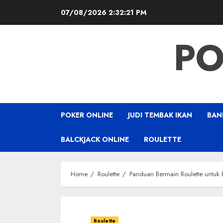
Skip
07/08/2026
2:32:22 PM
to
content
PO
POKER ONLINE
JUDI TEMBAK IKAN
BAN
BALCKJACK ONLINE
ROULETTE
Home
Roulette
Panduan Bermain Roulette untuk 
Roulette