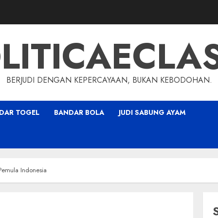
LITICAECLA
BERJUDI DENGAN KEPERCAYAAN, BUKAN KEBODOHAN.
DAR TOGEL
BANDAR BOLA
JUDI SABUNG AYAM
Pemula Indonesia