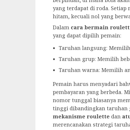
yang terdapat di roda. Setia
hitam, kecuali nol yang berwa
Dalam
cara bermain roulett
yang dapat dipilih pemain:
Taruhan langsung: Memilih
Taruhan grup: Memilih beb
Taruhan warna: Memilih an
Pemain harus menyadari bahw
pembayaran yang berbeda. Mi
nomor tunggal biasanya mem
tinggi dibandingkan taruha
mekanisme roulette
dan
at
merencanakan strategi taruh