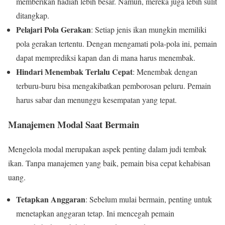
memberikan hadiah lebih besar. Namun, mereka juga lebih sulit
ditangkap.
Pelajari Pola Gerakan
: Setiap jenis ikan mungkin memiliki
pola gerakan tertentu. Dengan mengamati pola-pola ini, pemain
dapat memprediksi kapan dan di mana harus menembak.
Hindari Menembak Terlalu Cepat
: Menembak dengan
terburu-buru bisa mengakibatkan pemborosan peluru. Pemain
harus sabar dan menunggu kesempatan yang tepat.
Manajemen Modal Saat Bermain
Mengelola modal merupakan aspek penting dalam judi tembak
ikan. Tanpa manajemen yang baik, pemain bisa cepat kehabisan
uang.
Tetapkan Anggaran
: Sebelum mulai bermain, penting untuk
menetapkan anggaran tetap. Ini mencegah pemain