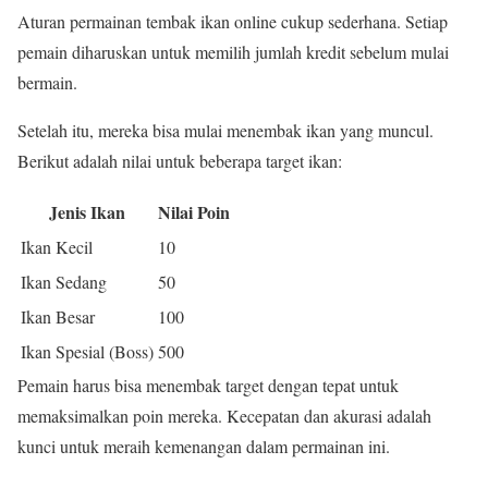
Aturan permainan tembak ikan online cukup sederhana. Setiap
pemain diharuskan untuk memilih jumlah kredit sebelum mulai
bermain.
Setelah itu, mereka bisa mulai menembak ikan yang muncul.
Berikut adalah nilai untuk beberapa target ikan:
Jenis Ikan
Nilai Poin
Ikan Kecil
10
Ikan Sedang
50
Ikan Besar
100
Ikan Spesial (Boss)
500
Pemain harus bisa menembak target dengan tepat untuk
memaksimalkan poin mereka. Kecepatan dan akurasi adalah
kunci untuk meraih kemenangan dalam permainan ini.