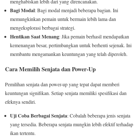
menghabiskan lebih dari yang direncanakan.
Bagi Modal
: Bagi modal menjadi beberapa bagian. Ini
memungkinkan pemain untuk bermain lebih lama dan
mengeksplorasi berbagai strategi.
Hentikan Saat Menang
: Jika pemain berhasil mendapatkan
kemenangan besar, pertimbangkan untuk berhenti sejenak. Ini
membantu mengamankan keuntungan yang telah diperoleh.
Cara Memilih Senjata dan Power-Up
Pemilihan senjata dan power-up yang tepat dapat memberi
keuntungan signifikan. Setiap senjata memiliki spesifikasi dan
efeknya sendiri.
Uji Coba Berbagai Senjata
: Cobalah beberapa jenis senjata
yang tersedia. Beberapa senjata mungkin lebih efektif terhadap
ikan tertentu.