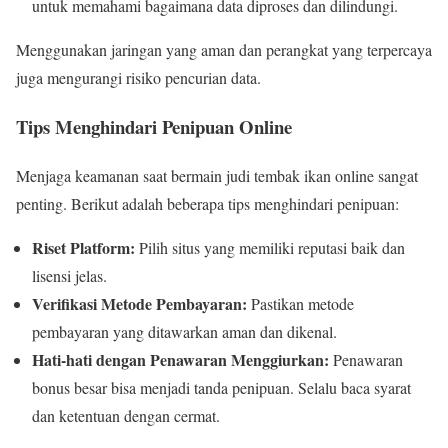
untuk memahami bagaimana data diproses dan dilindungi.
Menggunakan jaringan yang aman dan perangkat yang terpercaya
juga mengurangi risiko pencurian data.
Tips Menghindari Penipuan Online
Menjaga keamanan saat bermain judi tembak ikan online sangat
penting. Berikut adalah beberapa tips menghindari penipuan:
Riset Platform:
Pilih situs yang memiliki reputasi baik dan
lisensi jelas.
Verifikasi Metode Pembayaran:
Pastikan metode
pembayaran yang ditawarkan aman dan dikenal.
Hati-hati dengan Penawaran Menggiurkan:
Penawaran
bonus besar bisa menjadi tanda penipuan. Selalu baca syarat
dan ketentuan dengan cermat.