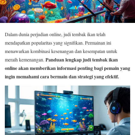
Dalam dunia perjudian online, judi tembak ikan telah
mendapatkan popularitas yang signifikan. Permainan ini
menawarkan kombinasi kesenangan dan kesempatan untuk
Panduan lengkap judi tembak ikan
meraih kemenangan.
online akan memberikan informasi penting bagi pemain yang
ingin memahami cara bermain dan strategi yang efektif.