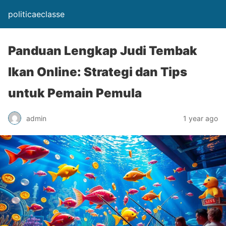
politicaeclasse
Panduan Lengkap Judi Tembak
Ikan Online: Strategi dan Tips
untuk Pemain Pemula
admin
1 year ago