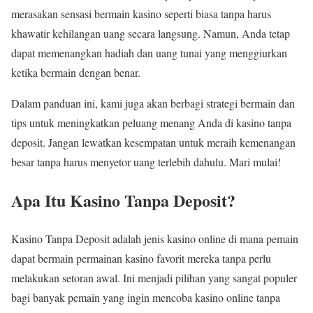
merasakan sensasi bermain kasino seperti biasa tanpa harus
khawatir kehilangan uang secara langsung. Namun, Anda tetap
dapat memenangkan hadiah dan uang tunai yang menggiurkan
ketika bermain dengan benar.
Dalam panduan ini, kami juga akan berbagi strategi bermain dan
tips untuk meningkatkan peluang menang Anda di kasino tanpa
deposit. Jangan lewatkan kesempatan untuk meraih kemenangan
besar tanpa harus menyetor uang terlebih dahulu. Mari mulai!
Apa Itu Kasino Tanpa Deposit?
Kasino Tanpa Deposit adalah jenis kasino online di mana pemain
dapat bermain permainan kasino favorit mereka tanpa perlu
melakukan setoran awal. Ini menjadi pilihan yang sangat populer
bagi banyak pemain yang ingin mencoba kasino online tanpa