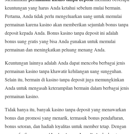
keuntungan yang harus Anda ketahui sebelum mulai bermain.
Pertama, Anda tidak perlu mengeluarkan uang untuk memulai
permainan karena kasino akan memberikan sejumlah bonus tanpa
deposit kepada Anda. Bonus kasino tanpa deposit ini adalah
bonus uang gratis yang bisa Anda gunakan untuk memulai
permainan dan meningkatkan peluang menang Anda.
Keuntungan lainnya adalah Anda dapat mencoba berbagai jenis
permainan kasino tanpa khawatir kehilangan uang sungguhan.
Selain itu, bermain di kasino tanpa deposit juga memungkinkan
Anda untuk mengasah keterampilan bermain dalam berbagai jenis
permainan kasino.
Tidak hanya itu, banyak kasino tanpa deposit yang menawarkan
bonus dan promosi yang menarik, termasuk bonus pendaftaran,
bonus setoran, dan hadiah loyalitas untuk member tetap. Dengan