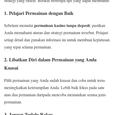
strategi yang efektif. Berikut beberapa tips yang dapat membantu:
1. Pelajari Permainan dengan Baik
permainan kasino tanpa deposit
Sebelum memulai
, pastikan
Anda memahami aturan dan strategi permainan tersebut. Pelajari
setiap detail dan gunakan informasi ini untuk membuat keputusan
yang tepat selama permainan.
2. Libatkan Diri dalam Permainan yang Anda
Kuasai
Pilih permainan yang Anda sudah kuasai dan coba untuk terus
meningkatkan keterampilan Anda. Lebih baik fokus pada satu
atau dua permainan daripada mencoba memainkan semua jenis
permainan.
3. Jangan Terlalu Rakus