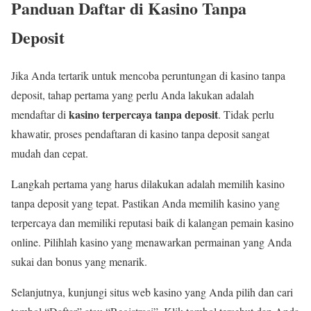
Panduan Daftar di Kasino Tanpa
Deposit
Jika Anda tertarik untuk mencoba peruntungan di kasino tanpa
deposit, tahap pertama yang perlu Anda lakukan adalah
kasino terpercaya tanpa deposit
mendaftar di
. Tidak perlu
khawatir, proses pendaftaran di kasino tanpa deposit sangat
mudah dan cepat.
Langkah pertama yang harus dilakukan adalah memilih kasino
tanpa deposit yang tepat. Pastikan Anda memilih kasino yang
terpercaya dan memiliki reputasi baik di kalangan pemain kasino
online. Pilihlah kasino yang menawarkan permainan yang Anda
sukai dan bonus yang menarik.
Selanjutnya, kunjungi situs web kasino yang Anda pilih dan cari