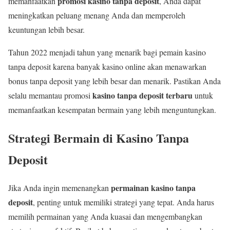
promosi kasino tanpa deposit
memanfaatkan
, Anda dapat
meningkatkan peluang menang Anda dan memperoleh
keuntungan lebih besar.
Tahun 2022 menjadi tahun yang menarik bagi pemain kasino
tanpa deposit karena banyak kasino online akan menawarkan
bonus tanpa deposit yang lebih besar dan menarik. Pastikan Anda
kasino tanpa deposit terbaru
selalu memantau promosi
untuk
memanfaatkan kesempatan bermain yang lebih menguntungkan.
Strategi Bermain di Kasino Tanpa
Deposit
permainan kasino tanpa
Jika Anda ingin memenangkan
deposit
, penting untuk memiliki strategi yang tepat. Anda harus
memilih permainan yang Anda kuasai dan mengembangkan