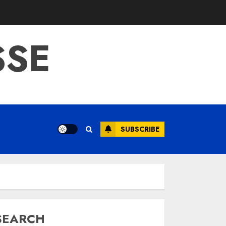
SSE
SUBSCRIBE
SEARCH