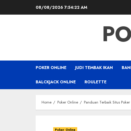
Skip
08/08/2026
7:54:23 AM
to
content
PO
POKER ONLINE
JUDI TEMBAK IKAN
BAN
BALCKJACK ONLINE
ROULETTE
Home
Poker Online
Panduan Terbaik Situs Poker
Poker Online