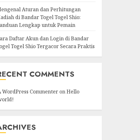
engenal Aturan dan Perhitungan
adiah di Bandar Togel Togel Shio:
anduan Lengkap untuk Pemain
ara Daftar Akun dan Login di Bandar
ogel Togel Shio Tergacor Secara Praktis
RECENT COMMENTS
A WordPress Commenter
on
Hello
world!
ARCHIVES