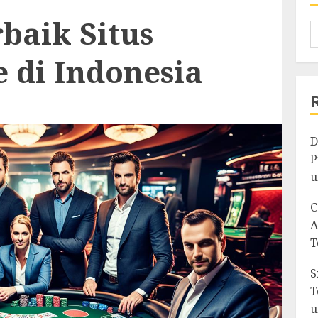
baik Situs
 di Indonesia
D
P
u
C
A
T
S
T
u