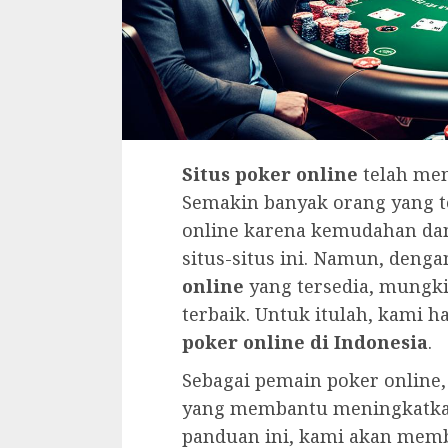
Situs poker online
telah men
Semakin banyak orang yang t
online karena kemudahan da
situs-situs ini. Namun, deng
online
yang tersedia, mungki
terbaik. Untuk itulah, kami 
poker online di Indonesia
.
Sebagai pemain poker online
yang membantu meningkatka
panduan ini, kami akan memb