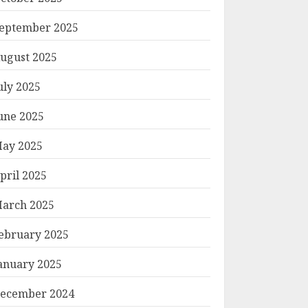
eptember 2025
ugust 2025
uly 2025
une 2025
ay 2025
pril 2025
arch 2025
ebruary 2025
anuary 2025
ecember 2024