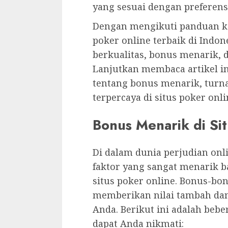
yang sesuai dengan preferens
Dengan mengikuti panduan k
poker online terbaik di Ind
berkualitas, bonus menarik, 
Lanjutkan membaca artikel in
tentang bonus menarik, turn
terpercaya di situs poker onli
Bonus Menarik di Si
Di dalam dunia perjudian onl
faktor yang sangat menarik ba
situs poker online. Bonus-b
memberikan nilai tambah da
Anda. Berikut ini adalah bebe
dapat Anda nikmati: