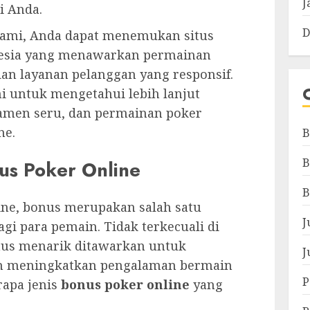
J
i Anda.
D
ami, Anda dapat menemukan situs
onesia yang menawarkan permainan
dan layanan pelanggan yang responsif.
i untuk mengetahui lebih lanjut
amen seru, dan permainan poker
ne.
B
B
tus Poker Online
B
ine, bonus merupakan salah satu
J
gi para pemain. Tidak terkecuali di
onus menarik ditawarkan untuk
J
n meningkatkan pengalaman bermain
P
rapa jenis
bonus poker online
yang