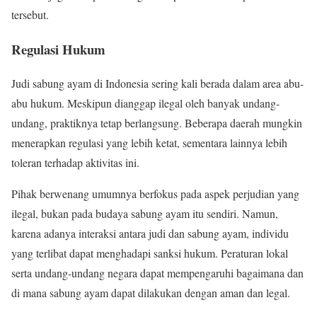
tersebut.
Regulasi Hukum
Judi sabung ayam di Indonesia sering kali berada dalam area abu-
abu hukum. Meskipun dianggap ilegal oleh banyak undang-
undang, praktiknya tetap berlangsung. Beberapa daerah mungkin
menerapkan regulasi yang lebih ketat, sementara lainnya lebih
toleran terhadap aktivitas ini.
Pihak berwenang umumnya berfokus pada aspek perjudian yang
ilegal, bukan pada budaya sabung ayam itu sendiri. Namun,
karena adanya interaksi antara judi dan sabung ayam, individu
yang terlibat dapat menghadapi sanksi hukum. Peraturan lokal
serta undang-undang negara dapat mempengaruhi bagaimana dan
di mana sabung ayam dapat dilakukan dengan aman dan legal.