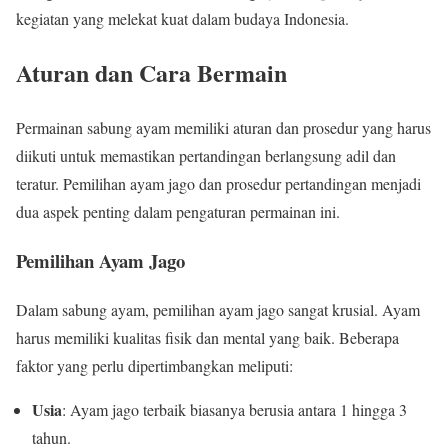
kegiatan yang melekat kuat dalam budaya Indonesia.
Aturan dan Cara Bermain
Permainan sabung ayam memiliki aturan dan prosedur yang harus
diikuti untuk memastikan pertandingan berlangsung adil dan
teratur. Pemilihan ayam jago dan prosedur pertandingan menjadi
dua aspek penting dalam pengaturan permainan ini.
Pemilihan Ayam Jago
Dalam sabung ayam, pemilihan ayam jago sangat krusial. Ayam
harus memiliki kualitas fisik dan mental yang baik. Beberapa
faktor yang perlu dipertimbangkan meliputi:
Usia
: Ayam jago terbaik biasanya berusia antara 1 hingga 3
tahun.