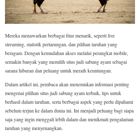
Mereka menawarkan berbagai fitur menarik, seperti live
streaming, statistik pertarungan, dan pilihan taruhan yang
beragam. Dengan kemudahan akses melalui perangkat mobile,
semakin banyak yang memilih situs judi sabung ayam sebagai
sarana hiburan dan peluang untuk meraih keuntungan.
Dalam artikel ini, pembaca akan menemukan informasi penting
mengenai pilihan situs judi sabung ayam terbaik, tips untuk
berhasil dalam taruhan, serta berbagai aspek yang perlu dipahami
sebelum terjun ke dalam dunia ini. Ini menjadi peluang bagi siapa
saja yang ingin menggali lebih dalam dan menikmati pengalaman
taruhan yang menyenangkan.