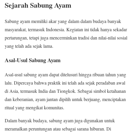
Sejarah Sabung Ayam
Sabung ayam memiliki akar yang dalam dalam budaya banyak
masyarakat, termasuk Indonesia. Kegiatan ini tidak hanya sekadar
pertarungan, tetapi juga mencerminkan tradisi dan nilai-nilai sosial
yang telah ada sejak lama.
Asal-Usul Sabung Ayam
Asal-usul sabung ayam dapat ditelusuri hingga ribuan tahun yang
lalu. Dipercaya bahwa praktik ini telah ada sejak peradaban awal
di Asia, termasuk India dan Tiongkok. Sebagai simbol ketahanan
dan keberanian, ayam jantan dipilih untuk berjuang, menciptakan
ritual yang mengikat komunitas.
Dalam banyak budaya, sabung ayam juga digunakan untuk
meramalkan peruntungan atau sebagai sarana hiburan. Di