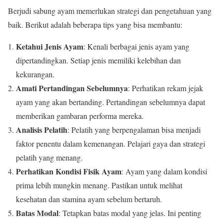
Berjudi sabung ayam memerlukan strategi dan pengetahuan yang
baik. Berikut adalah beberapa tips yang bisa membantu:
Ketahui Jenis Ayam
: Kenali berbagai jenis ayam yang
dipertandingkan. Setiap jenis memiliki kelebihan dan
kekurangan.
Amati Pertandingan Sebelumnya
: Perhatikan rekam jejak
ayam yang akan bertanding. Pertandingan sebelumnya dapat
memberikan gambaran performa mereka.
Analisis Pelatih
: Pelatih yang berpengalaman bisa menjadi
faktor penentu dalam kemenangan. Pelajari gaya dan strategi
pelatih yang menang.
Perhatikan Kondisi Fisik Ayam
: Ayam yang dalam kondisi
prima lebih mungkin menang. Pastikan untuk melihat
kesehatan dan stamina ayam sebelum bertaruh.
Batas Modal
: Tetapkan batas modal yang jelas. Ini penting