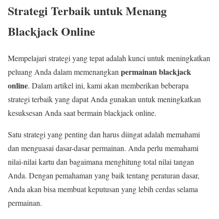
Strategi Terbaik untuk Menang
Blackjack Online
Mempelajari strategi yang tepat adalah kunci untuk meningkatkan
permainan blackjack
peluang Anda dalam memenangkan
online
. Dalam artikel ini, kami akan memberikan beberapa
strategi terbaik yang dapat Anda gunakan untuk meningkatkan
kesuksesan Anda saat bermain blackjack online.
Satu strategi yang penting dan harus diingat adalah memahami
dan menguasai dasar-dasar permainan. Anda perlu memahami
nilai-nilai kartu dan bagaimana menghitung total nilai tangan
Anda. Dengan pemahaman yang baik tentang peraturan dasar,
Anda akan bisa membuat keputusan yang lebih cerdas selama
permainan.