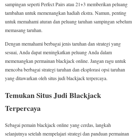
sampingan seperti Perfect Pairs atau 21+3 memberikan peluang
tambahan untuk memenangkan hadiah ekstra. Namun, penting
untuk memahami aturan dan peluang taruhan sampingan sebelum
memasang taruhan.
Dengan memahami berbagai jenis taruhan dan strategi yang
sesuai, Anda dapat meningkatkan peluang Anda dalam
memenangkan permainan blackjack online. Jangan ragu untuk
mencoba berbagai strategi taruhan dan eksplorasi opsi taruhan
yang ditawarkan oleh situs judi blackjack terpercaya.
Temukan Situs Judi Blackjack
Terpercaya
Sebagai pemain blackjack online yang cerdas, langkah
selanjutnya setelah mempelajari strategi dan panduan permainan