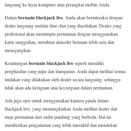
langsung ke layar komputer atau perangkat mobile Anda.
bermain blackjack live
Dalam
, Anda akan berinteraksi dengan
dealer langsung melalui fitur chat yang disediakan. Dealer yang
profesional akan memimpin permainan dengan menggunakan
kartu sungguhan, membuat atmosfer bermain lebih seru dan
menegangkan.
bermain blackjack live
Keuntungan
seperti memiliki
penghasilan yang jujur dan transparan. Anda dapat melihat semua
tindakan yang dilakukan oleh dealer secara langsung, sehingga
tidak akan ada keraguan atau kecurigaan dalam permainan.
Ada juga opsi untuk menggunakan kamera ganda dalam
blackjack live, yang memungkinkan Anda melihat dealer dan
meja permainan dari sudut pandang yang berbeda. Hal ini
memberikan pengalaman yang lebih interaktif dan mendekati