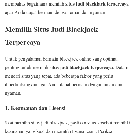
situs judi blackjack terpercaya
membahas bagaimana memilih
agar Anda dapat bermain dengan aman dan nyaman.
Memilih Situs Judi Blackjack
Terpercaya
Untuk pengalaman bermain blackjack online yang optimal,
situs judi blackjack terpercaya
penting untuk memilih
. Dalam
mencari situs yang tepat, ada beberapa faktor yang perlu
dipertimbangkan agar Anda dapat bermain dengan aman dan
nyaman.
1. Keamanan dan Lisensi
Saat memilih situs judi blackjack, pastikan situs tersebut memiliki
keamanan yang kuat dan memiliki lisensi resmi. Periksa