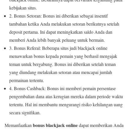
kebijakan situs.
2. Bonus Setoran: Bonus ini diberikan sebagai insentif
tambahan ketika Anda melakukan setoran berikutnya setelah
deposit pertama. Ini dapat meningkatkan saldo Anda dan
memberi Anda lebih banyak peluang untuk bermain.
3. Bonus Referal: Beberapa situs judi blackjack online
menawarkan bonus kepada pemain yang berhasil mengajak
teman untuk bergabung. Bonus ini diberikan setelah teman
yang diundang melakukan setoran atau mencapai jumlah
permainan tertentu.
4. Bonus Cashback: Bonus ini memberi pemain persentase
pengembalian dana atas kerugian mereka dalam periode waktu
tertentu. Hal ini membantu mengurangi risiko kehilangan uang
secara signifikan.
bonus blackjack online
Memanfaatkan
dapat memberikan Anda