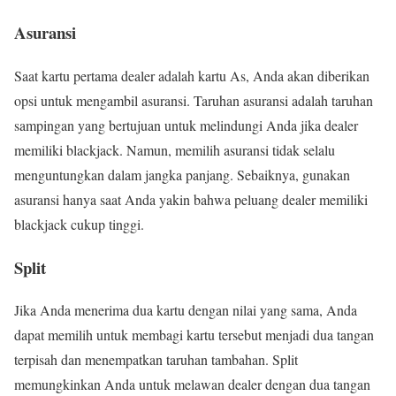
Asuransi
Saat kartu pertama dealer adalah kartu As, Anda akan diberikan
opsi untuk mengambil asuransi. Taruhan asuransi adalah taruhan
sampingan yang bertujuan untuk melindungi Anda jika dealer
memiliki blackjack. Namun, memilih asuransi tidak selalu
menguntungkan dalam jangka panjang. Sebaiknya, gunakan
asuransi hanya saat Anda yakin bahwa peluang dealer memiliki
blackjack cukup tinggi.
Split
Jika Anda menerima dua kartu dengan nilai yang sama, Anda
dapat memilih untuk membagi kartu tersebut menjadi dua tangan
terpisah dan menempatkan taruhan tambahan. Split
memungkinkan Anda untuk melawan dealer dengan dua tangan