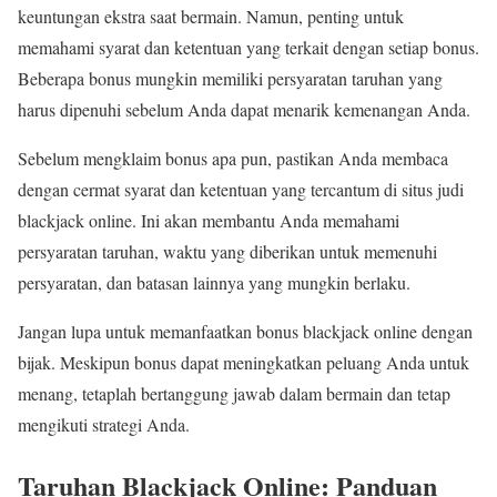
keuntungan ekstra saat bermain. Namun, penting untuk
memahami syarat dan ketentuan yang terkait dengan setiap bonus.
Beberapa bonus mungkin memiliki persyaratan taruhan yang
harus dipenuhi sebelum Anda dapat menarik kemenangan Anda.
Sebelum mengklaim bonus apa pun, pastikan Anda membaca
dengan cermat syarat dan ketentuan yang tercantum di situs judi
blackjack online. Ini akan membantu Anda memahami
persyaratan taruhan, waktu yang diberikan untuk memenuhi
persyaratan, dan batasan lainnya yang mungkin berlaku.
Jangan lupa untuk memanfaatkan bonus blackjack online dengan
bijak. Meskipun bonus dapat meningkatkan peluang Anda untuk
menang, tetaplah bertanggung jawab dalam bermain dan tetap
mengikuti strategi Anda.
Taruhan Blackjack Online: Panduan