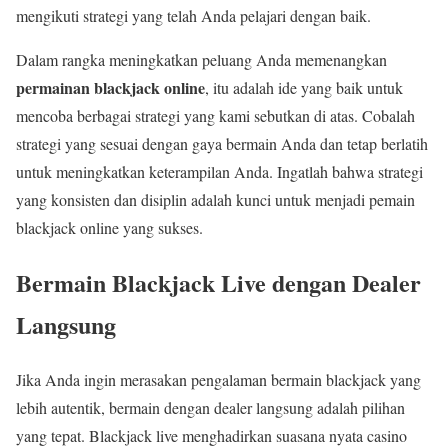
mengikuti strategi yang telah Anda pelajari dengan baik.
Dalam rangka meningkatkan peluang Anda memenangkan
permainan blackjack online
, itu adalah ide yang baik untuk
mencoba berbagai strategi yang kami sebutkan di atas. Cobalah
strategi yang sesuai dengan gaya bermain Anda dan tetap berlatih
untuk meningkatkan keterampilan Anda. Ingatlah bahwa strategi
yang konsisten dan disiplin adalah kunci untuk menjadi pemain
blackjack online yang sukses.
Bermain Blackjack Live dengan Dealer
Langsung
Jika Anda ingin merasakan pengalaman bermain blackjack yang
lebih autentik, bermain dengan dealer langsung adalah pilihan
yang tepat. Blackjack live menghadirkan suasana nyata casino