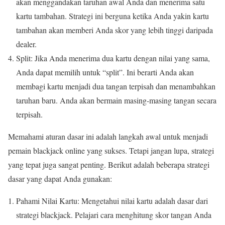
akan menggandakan taruhan awal Anda dan menerima satu
kartu tambahan. Strategi ini berguna ketika Anda yakin kartu
tambahan akan memberi Anda skor yang lebih tinggi daripada
dealer.
Split: Jika Anda menerima dua kartu dengan nilai yang sama,
Anda dapat memilih untuk “split”. Ini berarti Anda akan
membagi kartu menjadi dua tangan terpisah dan menambahkan
taruhan baru. Anda akan bermain masing-masing tangan secara
terpisah.
Memahami aturan dasar ini adalah langkah awal untuk menjadi
pemain blackjack online yang sukses. Tetapi jangan lupa, strategi
yang tepat juga sangat penting. Berikut adalah beberapa strategi
dasar yang dapat Anda gunakan:
Pahami Nilai Kartu: Mengetahui nilai kartu adalah dasar dari
strategi blackjack. Pelajari cara menghitung skor tangan Anda