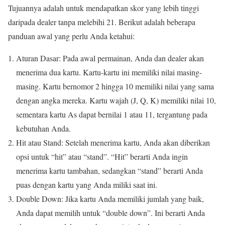
Tujuannya adalah untuk mendapatkan skor yang lebih tinggi
daripada dealer tanpa melebihi 21. Berikut adalah beberapa
panduan awal yang perlu Anda ketahui:
Aturan Dasar: Pada awal permainan, Anda dan dealer akan
menerima dua kartu. Kartu-kartu ini memiliki nilai masing-
masing. Kartu bernomor 2 hingga 10 memiliki nilai yang sama
dengan angka mereka. Kartu wajah (J, Q, K) memiliki nilai 10,
sementara kartu As dapat bernilai 1 atau 11, tergantung pada
kebutuhan Anda.
Hit atau Stand: Setelah menerima kartu, Anda akan diberikan
opsi untuk “hit” atau “stand”. “Hit” berarti Anda ingin
menerima kartu tambahan, sedangkan “stand” berarti Anda
puas dengan kartu yang Anda miliki saat ini.
Double Down: Jika kartu Anda memiliki jumlah yang baik,
Anda dapat memilih untuk “double down”. Ini berarti Anda