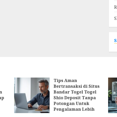
R
S
S
Tips Aman
Bertransaksi di Situs
n
Bandar Togel Togel
ap
Shio Deposit Tanpa
Potongan Untuk
Pengalaman Lebih
Baik