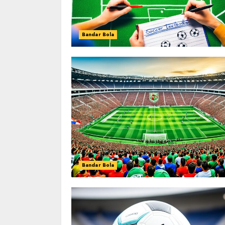
Bandar Bola
Bandar Bola