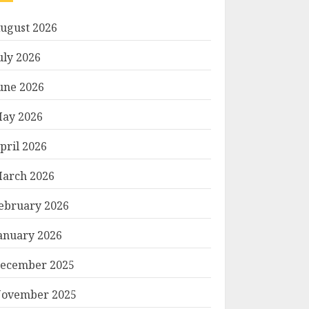
ugust 2026
uly 2026
une 2026
ay 2026
pril 2026
arch 2026
ebruary 2026
anuary 2026
ecember 2025
ovember 2025