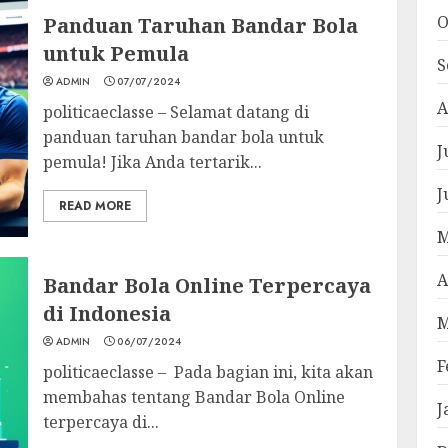
O
Panduan Taruhan Bandar Bola
untuk Pemula
S
ADMIN
07/07/2024
A
politicaeclasse – Selamat datang di
panduan taruhan bandar bola untuk
J
pemula! Jika Anda tertarik...
J
READ MORE
M
A
Bandar Bola Online Terpercaya
di Indonesia
M
ADMIN
06/07/2024
F
politicaeclasse – Pada bagian ini, kita akan
membahas tentang Bandar Bola Online
J
terpercaya di...