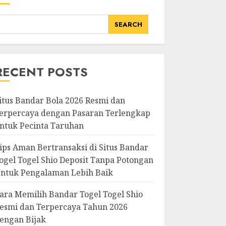
SEARCH
RECENT POSTS
itus Bandar Bola 2026 Resmi dan
erpercaya dengan Pasaran Terlengkap
ntuk Pecinta Taruhan
ips Aman Bertransaksi di Situs Bandar
ogel Togel Shio Deposit Tanpa Potongan
ntuk Pengalaman Lebih Baik
ara Memilih Bandar Togel Togel Shio
esmi dan Terpercaya Tahun 2026
engan Bijak