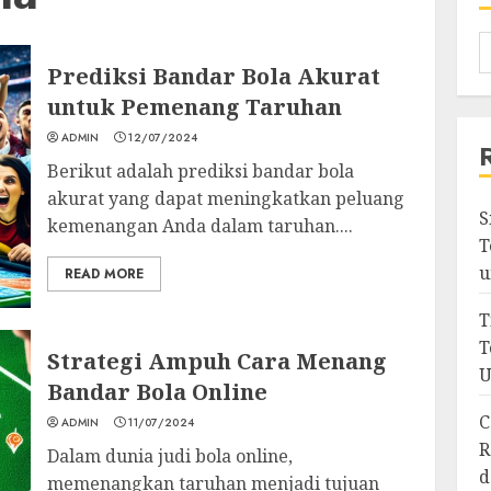
Prediksi Bandar Bola Akurat
untuk Pemenang Taruhan
ADMIN
12/07/2024
Berikut adalah prediksi bandar bola
akurat yang dapat meningkatkan peluang
S
kemenangan Anda dalam taruhan....
T
u
READ MORE
T
T
Strategi Ampuh Cara Menang
U
Bandar Bola Online
C
ADMIN
11/07/2024
R
Dalam dunia judi bola online,
d
memenangkan taruhan menjadi tujuan