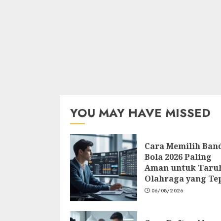
YOU MAY HAVE MISSED
Cara Memilih Ban
Bola 2026 Paling
Aman untuk Taru
Olahraga yang Te
06/08/2026