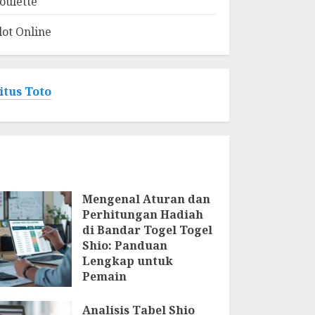
oulette
lot Online
itus Toto
Mengenal Aturan dan
Perhitungan Hadiah
di Bandar Togel Togel
Shio: Panduan
Lengkap untuk
Pemain
04/08/2026
Analisis Tabel Shio