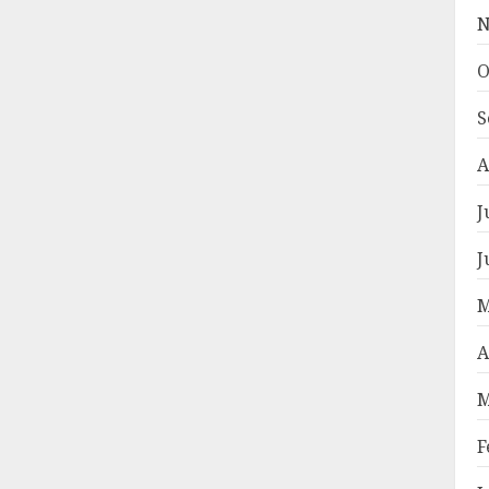
N
O
S
A
J
J
M
A
M
F