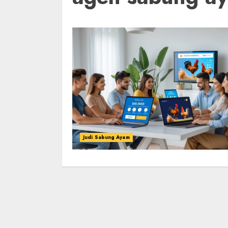
Judi Sabung Ayam