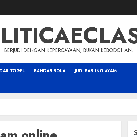
LITICAECLA
BERJUDI DENGAN KEPERCAYAAN, BUKAN KEBODOHAN.
DAR TOGEL
BANDAR BOLA
JUDI SABUNG AYAM
am online