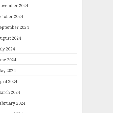
ovember 2024
ctober 2024
eptember 2024
ugust 2024
uly 2024
une 2024
ay 2024
pril 2024
arch 2024
ebruary 2024