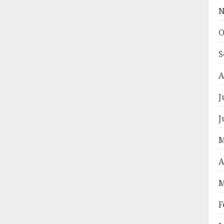
N
O
S
A
J
J
M
A
M
F