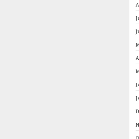
A
J
J
M
A
M
F
J
D
N
O