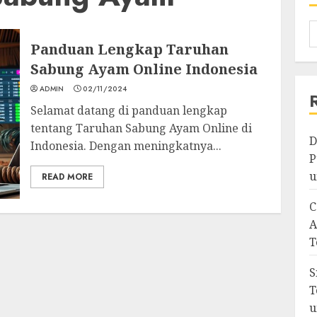
Panduan Lengkap Taruhan
Sabung Ayam Online Indonesia
ADMIN
02/11/2024
Selamat datang di panduan lengkap
tentang Taruhan Sabung Ayam Online di
D
Indonesia. Dengan meningkatnya...
P
u
READ MORE
C
A
T
S
T
u