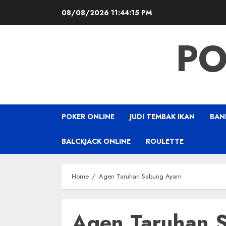
Skip
08/08/2026
11:44:16 PM
to
content
PO
POKER ONLINE
JUDI TEMBAK IKAN
BAN
BALCKJACK ONLINE
ROULETTE
Home
Agen Taruhan Sabung Ayam
Agen Taruhan 