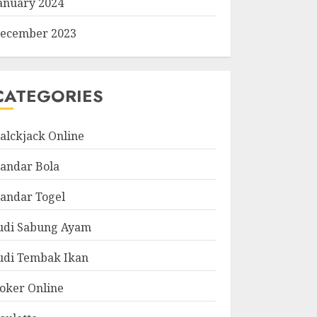
anuary 2024
ecember 2023
CATEGORIES
alckjack Online
andar Bola
andar Togel
udi Sabung Ayam
udi Tembak Ikan
oker Online