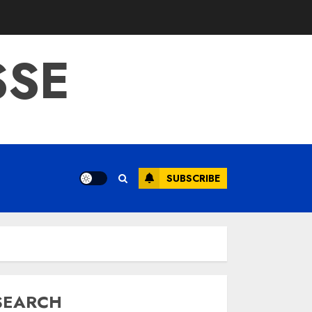
SSE
SUBSCRIBE
SEARCH