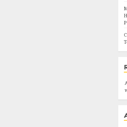
M
H
P
C
T