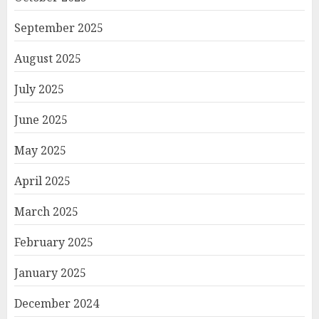
September 2025
August 2025
July 2025
June 2025
May 2025
April 2025
March 2025
February 2025
January 2025
December 2024