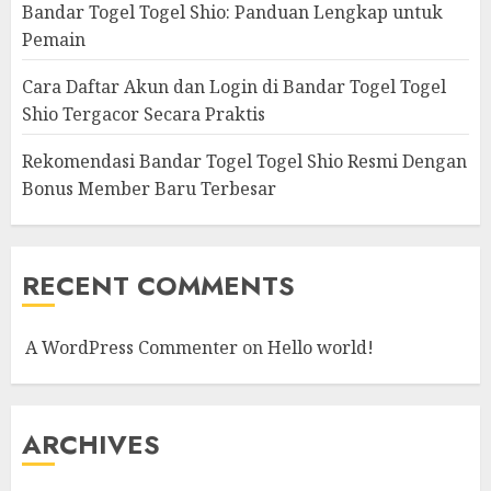
Bandar Togel Togel Shio: Panduan Lengkap untuk
Pemain
Cara Daftar Akun dan Login di Bandar Togel Togel
Shio Tergacor Secara Praktis
Rekomendasi Bandar Togel Togel Shio Resmi Dengan
Bonus Member Baru Terbesar
RECENT COMMENTS
A WordPress Commenter
on
Hello world!
ARCHIVES