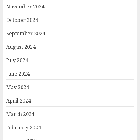
November 2024
October 2024
September 2024
August 2024
July 2024
June 2024
May 2024
April 2024
March 2024
February 2024