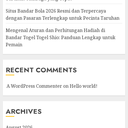
Situs Bandar Bola 2026 Resmi dan Terpercaya
dengan Pasaran Terlengkap untuk Pecinta Taruhan
Mengenal Aturan dan Perhitungan Hadiah di
Bandar Togel Togel Shio: Panduan Lengkap untuk
Pemain
RECENT COMMENTS
A WordPress Commenter
on
Hello world!
ARCHIVES
August 2026