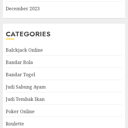
December 2023
CATEGORIES
Balckjack Online
Bandar Bola
Bandar Togel
Judi Sabung Ayam
Judi Tembak Ikan
Poker Online
Roulette