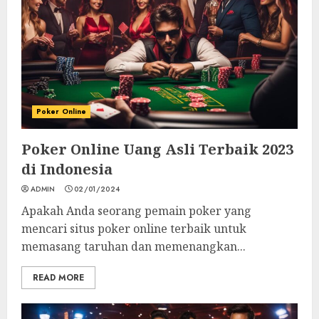
Poker Online
Poker Online Uang Asli Terbaik 2023
di Indonesia
ADMIN
02/01/2024
Apakah Anda seorang pemain poker yang
mencari situs poker online terbaik untuk
memasang taruhan dan memenangkan...
READ MORE