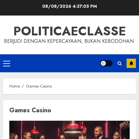
Skip
08/08/2026
4:37:06 PM
to
content
POLITICAECLASSE
BERJUDI DENGAN KEPERCAYAAN, BUKAN KEBODOHAN.
Primary
Menu
Home
Games Casino
Games Casino