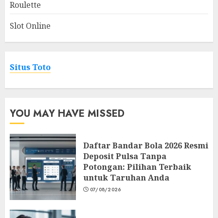
Roulette
Slot Online
Situs Toto
YOU MAY HAVE MISSED
Daftar Bandar Bola 2026 Resmi
Deposit Pulsa Tanpa
Potongan: Pilihan Terbaik
untuk Taruhan Anda
07/08/2026