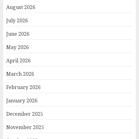
August 2026
July 2026
June 2026
May 2026
April 2026
March 2026
February 2026
January 2026
December 2025
November 2025