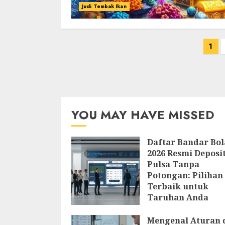
Judi Tembak Ikan
Posts
1
pagination
YOU MAY HAVE MISSED
Daftar Bandar Bol
2026 Resmi Deposi
Pulsa Tanpa
Potongan: Pilihan
Terbaik untuk
Taruhan Anda
07/08/2026
Mengenal Aturan 