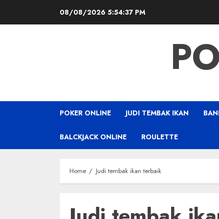
Skip
08/08/2026
5:54:38 PM
to
content
PO
POKER ONLINE
JUDI TEMBAK IKAN
BAN
BALCKJACK ONLINE
ROULETTE
Home
Judi tembak ikan terbaik
Judi tembak ika