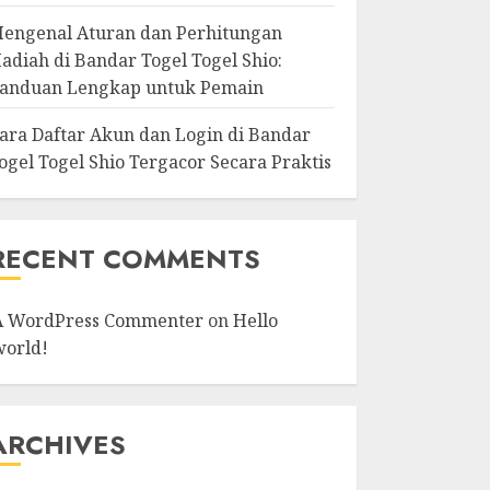
engenal Aturan dan Perhitungan
adiah di Bandar Togel Togel Shio:
anduan Lengkap untuk Pemain
ara Daftar Akun dan Login di Bandar
ogel Togel Shio Tergacor Secara Praktis
RECENT COMMENTS
A WordPress Commenter
on
Hello
world!
ARCHIVES