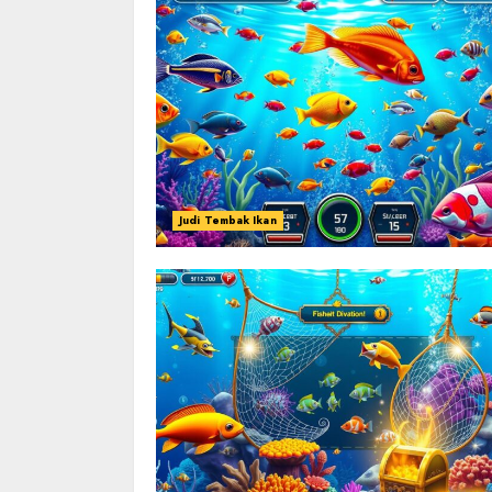
Judi Tembak Ikan