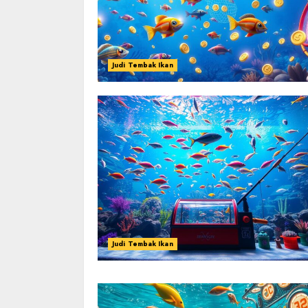
Judi Tembak Ikan
Judi Tembak Ikan