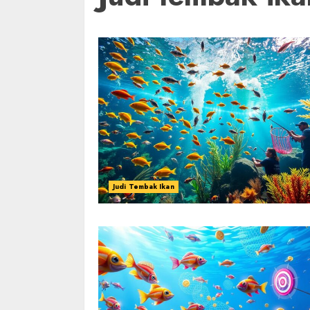
Judi Tembak Ikan