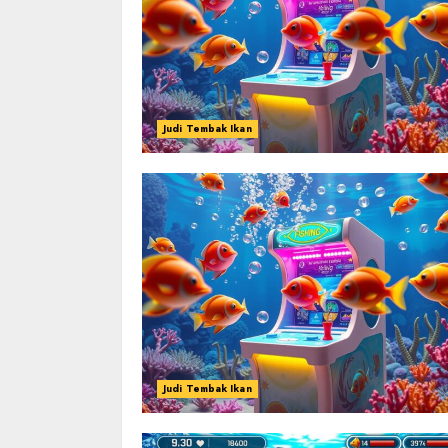
Judi Tembak Ikan
Judi Tembak Ikan