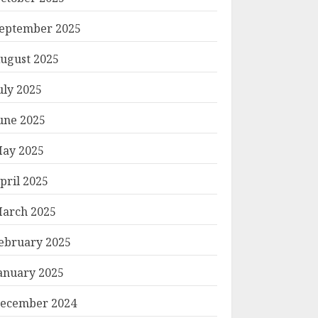
eptember 2025
ugust 2025
uly 2025
une 2025
ay 2025
pril 2025
arch 2025
ebruary 2025
anuary 2025
ecember 2024