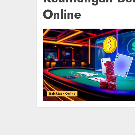
Online
Balckjack Online