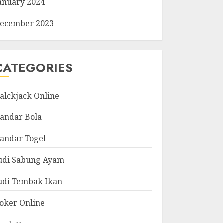
anuary 2024
ecember 2023
CATEGORIES
alckjack Online
andar Bola
andar Togel
udi Sabung Ayam
udi Tembak Ikan
oker Online