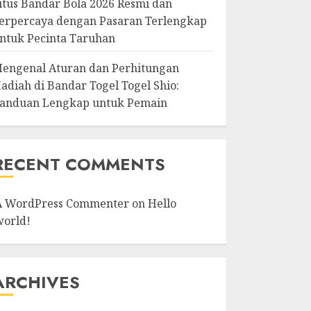
itus Bandar Bola 2026 Resmi dan
erpercaya dengan Pasaran Terlengkap
ntuk Pecinta Taruhan
engenal Aturan dan Perhitungan
adiah di Bandar Togel Togel Shio:
anduan Lengkap untuk Pemain
RECENT COMMENTS
A WordPress Commenter
on
Hello
world!
ARCHIVES