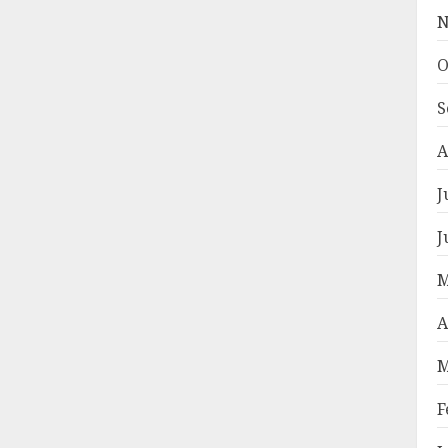
N
O
S
A
J
J
M
A
M
F