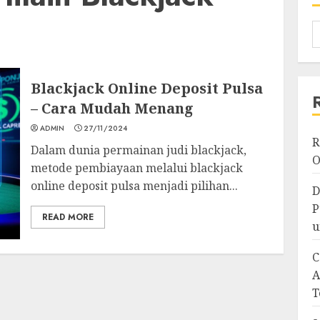
Blackjack Online Deposit Pulsa
– Cara Mudah Menang
ADMIN
27/11/2024
R
Dalam dunia permainan judi blackjack,
O
metode pembiayaan melalui blackjack
online deposit pulsa menjadi pilihan...
D
P
READ MORE
u
C
A
T