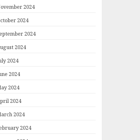
ovember 2024
ctober 2024
eptember 2024
ugust 2024
uly 2024
une 2024
ay 2024
pril 2024
arch 2024
ebruary 2024