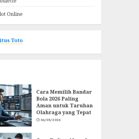
oulette
lot Online
itus Toto
Cara Memilih Bandar
Bola 2026 Paling
Aman untuk Taruhan
Olahraga yang Tepat
06/08/2026