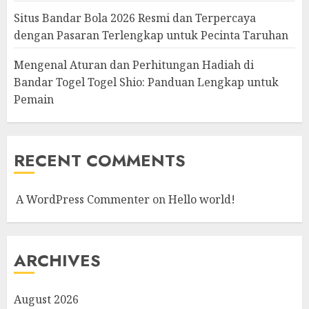
Situs Bandar Bola 2026 Resmi dan Terpercaya
dengan Pasaran Terlengkap untuk Pecinta Taruhan
Mengenal Aturan dan Perhitungan Hadiah di
Bandar Togel Togel Shio: Panduan Lengkap untuk
Pemain
RECENT COMMENTS
A WordPress Commenter
on
Hello world!
ARCHIVES
August 2026