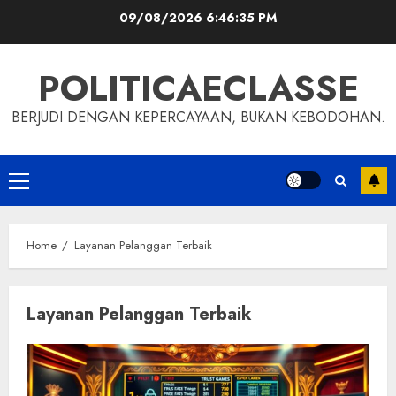
Skip
09/08/2026
6:46:35 PM
to
content
POLITICAECLASSE
BERJUDI DENGAN KEPERCAYAAN, BUKAN KEBODOHAN.
Primary
Menu
Home
Layanan Pelanggan Terbaik
Layanan Pelanggan Terbaik