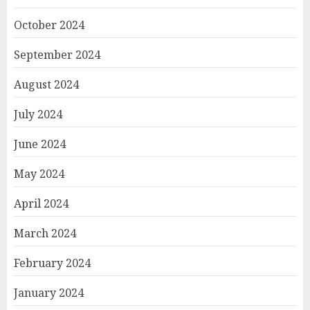
October 2024
September 2024
August 2024
July 2024
June 2024
May 2024
April 2024
March 2024
February 2024
January 2024