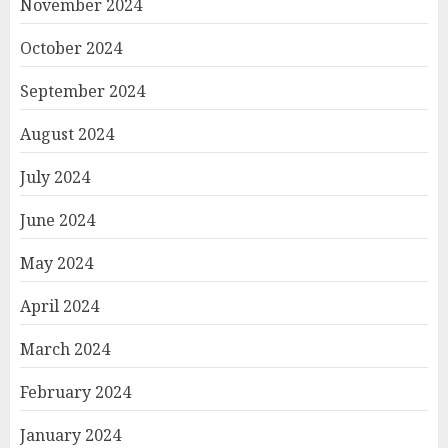
November 2024
October 2024
September 2024
August 2024
July 2024
June 2024
May 2024
April 2024
March 2024
February 2024
January 2024