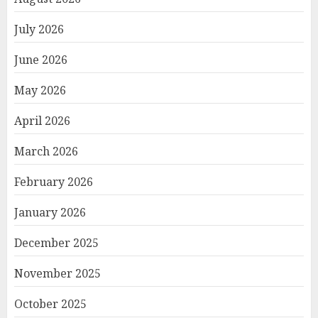
July 2026
June 2026
May 2026
April 2026
March 2026
February 2026
January 2026
December 2025
November 2025
October 2025