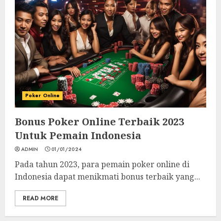
Poker Online
Bonus Poker Online Terbaik 2023
Untuk Pemain Indonesia
ADMIN
01/01/2024
Pada tahun 2023, para pemain poker online di
Indonesia dapat menikmati bonus terbaik yang...
READ MORE