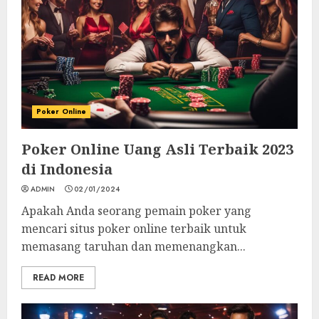
Poker Online
Poker Online Uang Asli Terbaik 2023
di Indonesia
ADMIN
02/01/2024
Apakah Anda seorang pemain poker yang
mencari situs poker online terbaik untuk
memasang taruhan dan memenangkan...
READ MORE