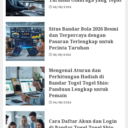
Taruhan Olahraga yang Tepat
06/08/2026
Situs Bandar Bola 2026 Resmi
dan Terpercaya dengan
Pasaran Terlengkap untuk
Pecinta Taruhan
05/08/2026
Mengenal Aturan dan
Perhitungan Hadiah di
Bandar Togel Togel Shio:
Panduan Lengkap untuk
Pemain
04/08/2026
Cara Daftar Akun dan Login
di Bandar Togel Togel Shio