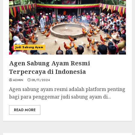
Judi Sabung Ayam
Agen Sabung Ayam Resmi
Terpercaya di Indonesia
ADMIN
08/11/2024
Agen sabung ayam resmi adalah platform penting
bagi para penggemar judi sabung ayam di...
READ MORE