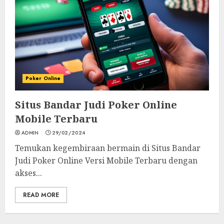
Poker Online
Situs Bandar Judi Poker Online
Mobile Terbaru
ADMIN
29/02/2024
Temukan kegembiraan bermain di Situs Bandar
Judi Poker Online Versi Mobile Terbaru dengan
akses...
READ MORE