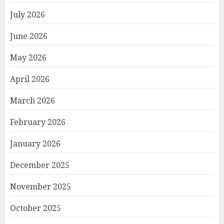
July 2026
June 2026
May 2026
April 2026
March 2026
February 2026
January 2026
December 2025
November 2025
October 2025