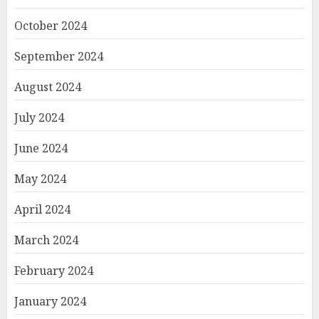
October 2024
September 2024
August 2024
July 2024
June 2024
May 2024
April 2024
March 2024
February 2024
January 2024