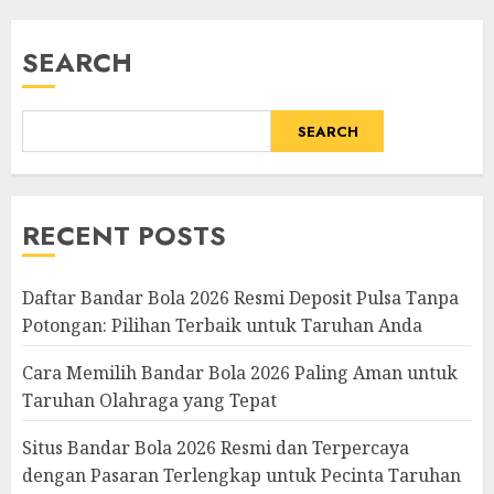
SEARCH
SEARCH
RECENT POSTS
Daftar Bandar Bola 2026 Resmi Deposit Pulsa Tanpa
Potongan: Pilihan Terbaik untuk Taruhan Anda
Cara Memilih Bandar Bola 2026 Paling Aman untuk
Taruhan Olahraga yang Tepat
Situs Bandar Bola 2026 Resmi dan Terpercaya
dengan Pasaran Terlengkap untuk Pecinta Taruhan