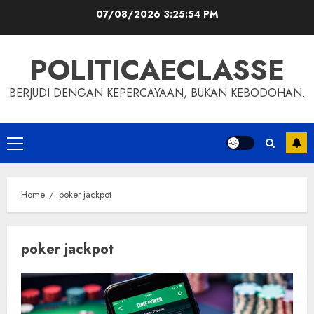
Skip
07/08/2026
3:25:55 PM
to
content
POLITICAECLASSE
BERJUDI DENGAN KEPERCAYAAN, BUKAN KEBODOHAN.
Primary
Menu
Home
poker jackpot
poker jackpot