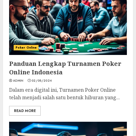
Poker Online
Panduan Lengkap Turnamen Poker
Online Indonesia
ADMIN
02/08/2024
Dalam era digital ini, Turnamen Poker Online
telah menjadi salah satu bentuk hiburan yang...
READ MORE