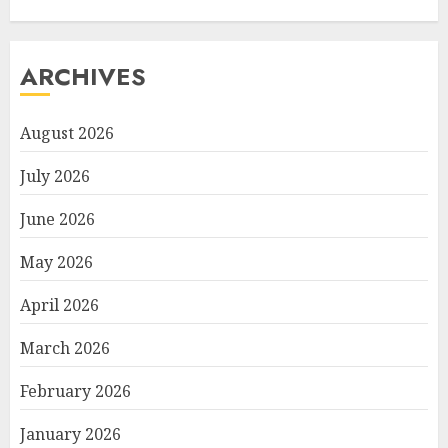
ARCHIVES
August 2026
July 2026
June 2026
May 2026
April 2026
March 2026
February 2026
January 2026