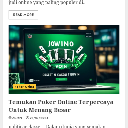
judi online yang paling populer di...
READ MORE
Poker Online
Temukan Poker Online Terpercaya
Untuk Menang Besar
ADMIN
27/07/2024
politicaeclasse – Dalam dunia yang semakin