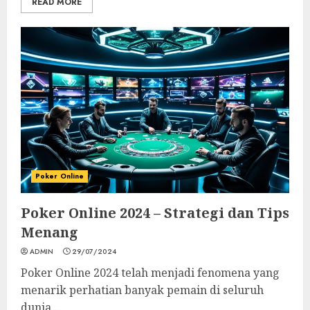
READ MORE
Poker Online
Poker Online 2024 – Strategi dan Tips
Menang
ADMIN
29/07/2024
Poker Online 2024 telah menjadi fenomena yang
menarik perhatian banyak pemain di seluruh
dunia,...