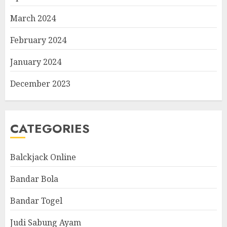
March 2024
February 2024
January 2024
December 2023
CATEGORIES
Balckjack Online
Bandar Bola
Bandar Togel
Judi Sabung Ayam