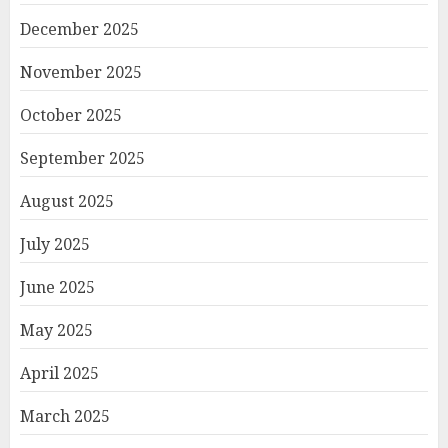
December 2025
November 2025
October 2025
September 2025
August 2025
July 2025
June 2025
May 2025
April 2025
March 2025