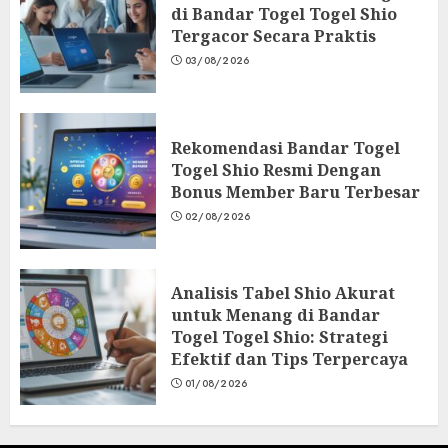
di Bandar Togel Togel Shio
Tergacor Secara Praktis
03/08/2026
Rekomendasi Bandar Togel
Togel Shio Resmi Dengan
Bonus Member Baru Terbesar
02/08/2026
Analisis Tabel Shio Akurat
untuk Menang di Bandar
Togel Togel Shio: Strategi
Efektif dan Tips Terpercaya
01/08/2026