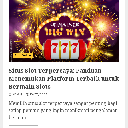
Slot Online
Situs Slot Terpercaya: Panduan
Menemukan Platform Terbaik untuk
Bermain Slots
ADMIN
10/07/2025
Memilih situs slot terpercaya sangat penting bagi
setiap pemain yang ingin menikmati pengalaman
bermain...