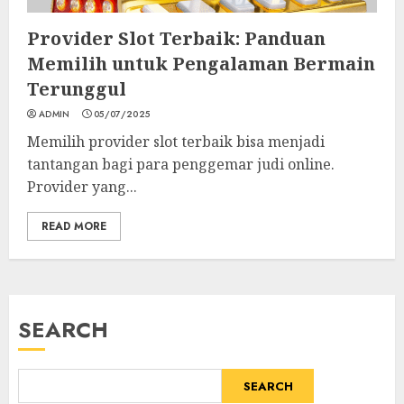
Provider Slot Terbaik: Panduan
Memilih untuk Pengalaman Bermain
Terunggul
ADMIN
05/07/2025
Memilih provider slot terbaik bisa menjadi
tantangan bagi para penggemar judi online.
Provider yang...
READ MORE
SEARCH
SEARCH