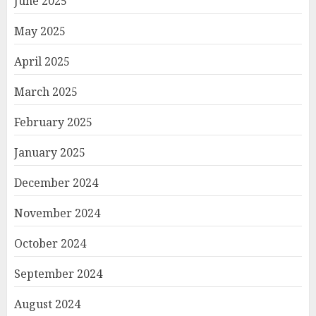
June 2025
May 2025
April 2025
March 2025
February 2025
January 2025
December 2024
November 2024
October 2024
September 2024
August 2024