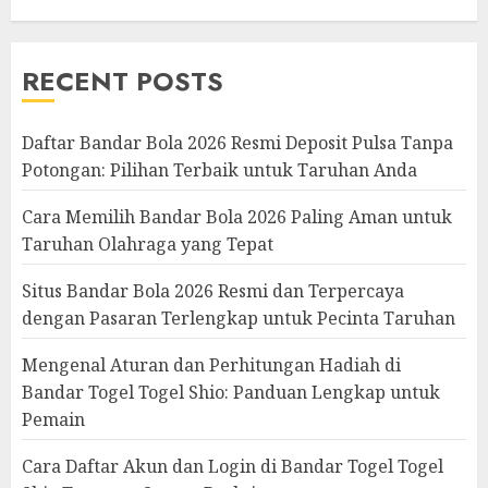
RECENT POSTS
Daftar Bandar Bola 2026 Resmi Deposit Pulsa Tanpa
Potongan: Pilihan Terbaik untuk Taruhan Anda
Cara Memilih Bandar Bola 2026 Paling Aman untuk
Taruhan Olahraga yang Tepat
Situs Bandar Bola 2026 Resmi dan Terpercaya
dengan Pasaran Terlengkap untuk Pecinta Taruhan
Mengenal Aturan dan Perhitungan Hadiah di
Bandar Togel Togel Shio: Panduan Lengkap untuk
Pemain
Cara Daftar Akun dan Login di Bandar Togel Togel