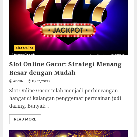
Slot Online
Slot Online Gacor: Strategi Menang
Besar dengan Mudah
ADMIN
11/07/2025
Slot Online Gacor telah menjadi perbincangan
hangat di kalangan penggemar permainan judi
daring. Banyak...
READ MORE