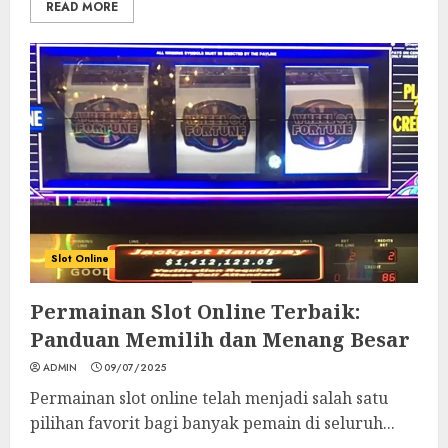
READ MORE
Slot Online
Permainan Slot Online Terbaik:
Panduan Memilih dan Menang Besar
ADMIN
09/07/2025
Permainan slot online telah menjadi salah satu
pilihan favorit bagi banyak pemain di seluruh...