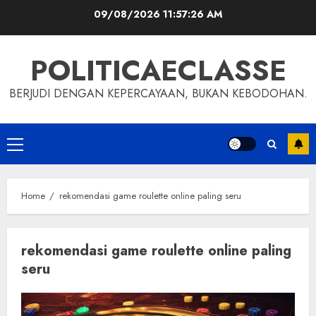
Skip
09/08/2026
11:57:27 AM
to
content
POLITICAECLASSE
BERJUDI DENGAN KEPERCAYAAN, BUKAN KEBODOHAN.
Primary
Menu
Home
rekomendasi game roulette online paling seru
rekomendasi game roulette online paling
seru