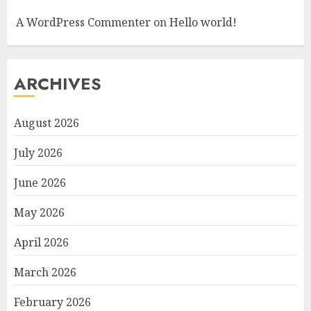
A WordPress Commenter
on
Hello world!
ARCHIVES
August 2026
July 2026
June 2026
May 2026
April 2026
March 2026
February 2026