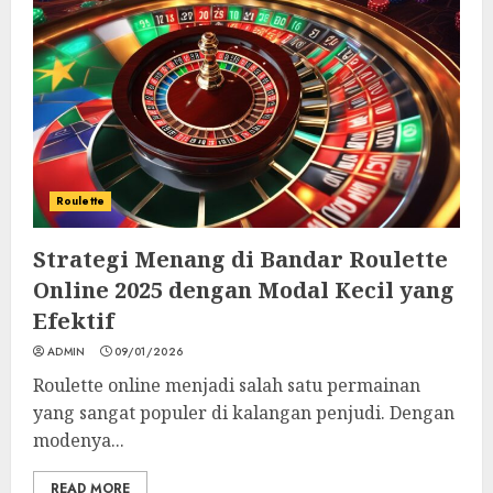
Roulette
Strategi Menang di Bandar Roulette
Online 2025 dengan Modal Kecil yang
Efektif
ADMIN
09/01/2026
Roulette online menjadi salah satu permainan
yang sangat populer di kalangan penjudi. Dengan
modenya...
READ MORE