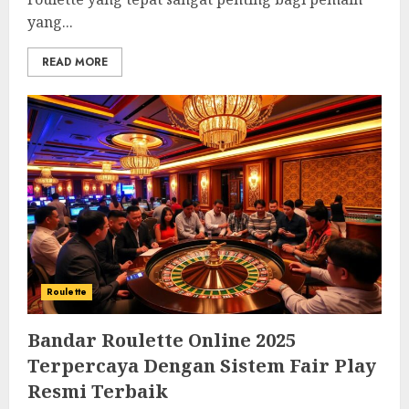
yang...
READ MORE
Roulette
Bandar Roulette Online 2025
Terpercaya Dengan Sistem Fair Play
Resmi Terbaik