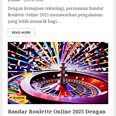
ADMIN
07/01/2026
Dengan kemajuan teknologi, permainan Bandar
Roulette Online 2025 menawarkan pengalaman
yang lebih menarik bagi...
READ MORE
Roulette
Bandar Roulette Online 2025 Dengan