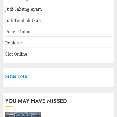
Judi Sabung Ayam
Judi Tembak Ikan
Poker Online
Roulette
Slot Online
Situs Toto
YOU MAY HAVE MISSED