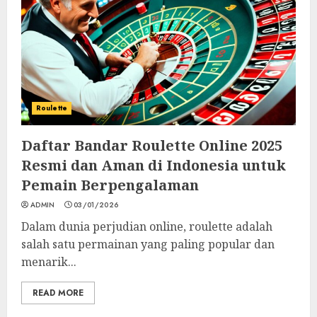
Roulette
Daftar Bandar Roulette Online 2025
Resmi dan Aman di Indonesia untuk
Pemain Berpengalaman
ADMIN
03/01/2026
Dalam dunia perjudian online, roulette adalah
salah satu permainan yang paling popular dan
menarik...
READ MORE