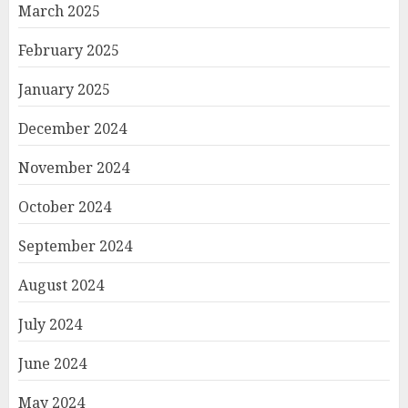
March 2025
February 2025
January 2025
December 2024
November 2024
October 2024
September 2024
August 2024
July 2024
June 2024
May 2024