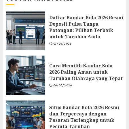
Daftar Bandar Bola 2026 Resmi
Deposit Pulsa Tanpa
Potongan: Pilihan Terbaik
untuk Taruhan Anda
07/08/2026
Cara Memilih Bandar Bola
2026 Paling Aman untuk
Taruhan Olahraga yang Tepat
06/08/2026
Situs Bandar Bola 2026 Resmi
dan Terpercaya dengan
Pasaran Terlengkap untuk
Pecinta Taruhan