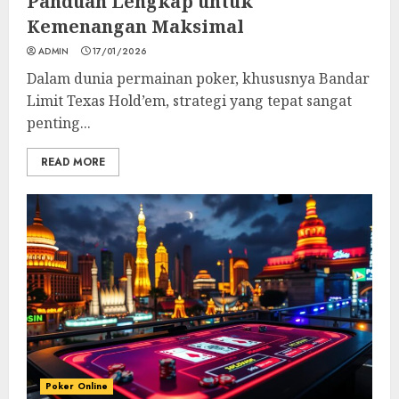
Panduan Lengkap untuk
Kemenangan Maksimal
ADMIN
17/01/2026
Dalam dunia permainan poker, khususnya Bandar
Limit Texas Hold’em, strategi yang tepat sangat
penting...
READ MORE
Poker Online