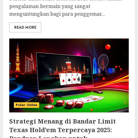
pengalaman bermain yang sangat
menguntungkan bagi para penggemar...
READ MORE
Poker Online
Strategi Menang di Bandar Limit
Texas Hold’em Terpercaya 2025: