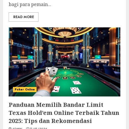
bagi para pemain...
READ MORE
Poker Online
Panduan Memilih Bandar Limit
Texas Hold’em Online Terbaik Tahun
2025: Tips dan Rekomendasi
ADMIN
11/01/2026