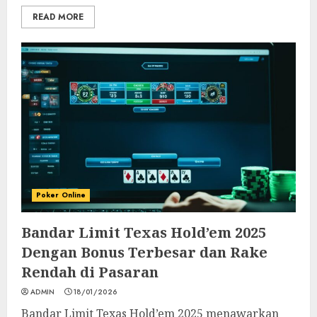
READ MORE
Poker Online
Bandar Limit Texas Hold’em 2025
Dengan Bonus Terbesar dan Rake
Rendah di Pasaran
ADMIN
18/01/2026
Bandar Limit Texas Hold’em 2025 menawarkan