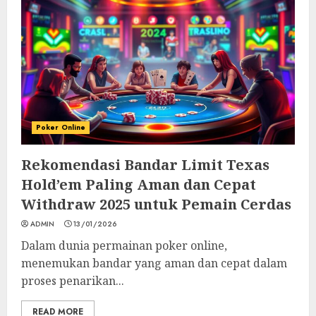
Poker Online
Rekomendasi Bandar Limit Texas
Hold’em Paling Aman dan Cepat
Withdraw 2025 untuk Pemain Cerdas
ADMIN
13/01/2026
Dalam dunia permainan poker online,
menemukan bandar yang aman dan cepat dalam
proses penarikan...
READ MORE