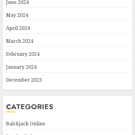
June 2024
May 2024
April 2024
March 2024
February 2024
January 2024
December 2023
CATEGORIES
Balckjack Online