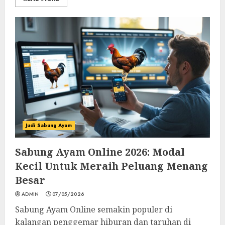
Judi Sabung Ayam
Sabung Ayam Online 2026: Modal
Kecil Untuk Meraih Peluang Menang
Besar
ADMIN
07/05/2026
Sabung Ayam Online semakin populer di
kalangan penggemar hiburan dan taruhan di