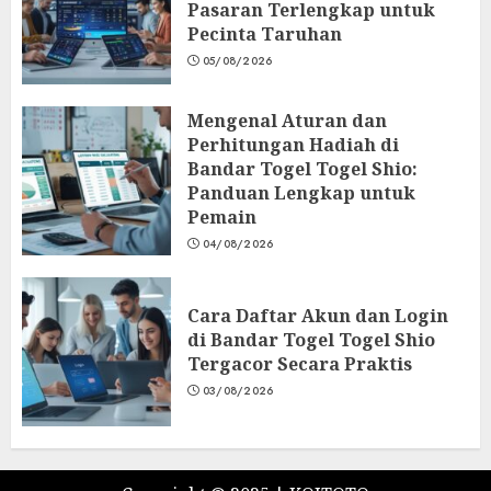
Pasaran Terlengkap untuk
Pecinta Taruhan
05/08/2026
Mengenal Aturan dan
Perhitungan Hadiah di
Bandar Togel Togel Shio:
Panduan Lengkap untuk
Pemain
04/08/2026
Cara Daftar Akun dan Login
di Bandar Togel Togel Shio
Tergacor Secara Praktis
03/08/2026