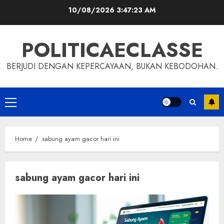
Skip
10/08/2026
3:47:24 AM
to
content
POLITICAECLASSE
BERJUDI DENGAN KEPERCAYAAN, BUKAN KEBODOHAN.
Primary
Menu
Home
sabung ayam gacor hari ini
sabung ayam gacor hari ini