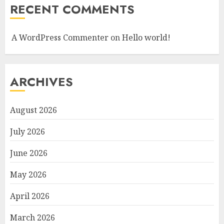
RECENT COMMENTS
A WordPress Commenter
on
Hello world!
ARCHIVES
August 2026
July 2026
June 2026
May 2026
April 2026
March 2026