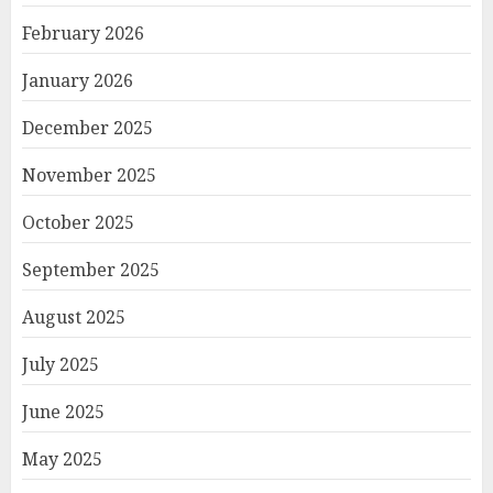
February 2026
January 2026
December 2025
November 2025
October 2025
September 2025
August 2025
July 2025
June 2025
May 2025