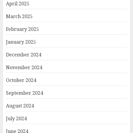
April 2025
March 2025
February 2025
January 2025
December 2024
November 2024
October 2024
September 2024
August 2024
July 2024
June 2024