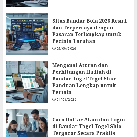
Situs Bandar Bola 2026 Resmi
dan Terpercaya dengan
Pasaran Terlengkap untuk
Pecinta Taruhan
05/08/2026
Mengenal Aturan dan
Perhitungan Hadiah di
Bandar Togel Togel Shio:
Panduan Lengkap untuk
Pemain
04/08/2026
Cara Daftar Akun dan Login
di Bandar Togel Togel Shio
Tergacor Secara Praktis