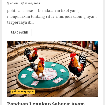
ADMIN
23/06/2024
politicaeclasse – Ini adalah artikel yang
menjelaskan tentang situs-situs judi sabung ayam
terpercaya di...
READ MORE
Judi Sabung Ayam
Panduan Lengkap Sabung Ayam